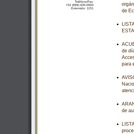
Teléfono/Fax:
orgán
+52 (999) 930-0900
Extensión: 1151
de E
LIST
EST
ACUER
de dí
Acces
para 
AVISO
Nacio
atenc
ARANC
de au
LISTA
proce