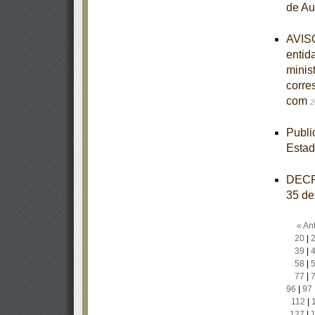
de Au
AVISO
entid
minist
corre
com
2
Publi
Estad
DECRE
35 de
« Ant
20
|
39
|
58
|
77
|
96
|
97
112
|
127
|