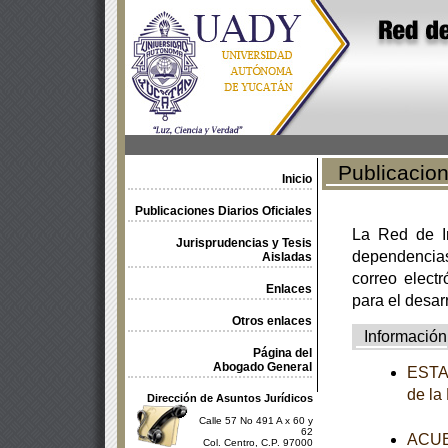
Publicacione
Inicio
Publicaciones Diarios Oficiales
La Red de In
Jurisprudencias y Tesis
dependencia
Aisladas
correo electr
Enlaces
para el desar
Otros enlaces
Información
Página del
Abogado General
ESTAT
de la
Dirección de Asuntos Jurídicos
Calle 57 No 491 A x 60 y
62
ACUER
Col. Centro, C.P. 97000