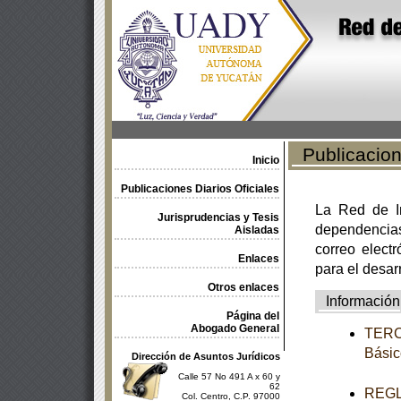
Publicacione
Inicio
Publicaciones Diarios Oficiales
La Red de In
Jurisprudencias y Tesis
dependencia
Aisladas
correo electr
Enlaces
para el desar
Otros enlaces
Información
Página del
Abogado General
TERCE
Básic
Dirección de Asuntos Jurídicos
Calle 57 No 491 A x 60 y
62
REGLA
Col. Centro, C.P. 97000