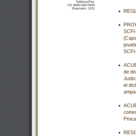
Teléfono/Fax:
+52 (999) 930-0900
Extensión: 1151
REGLA
PROY
SCFI-
(Caps
prueb
SCFI-
ACUER
de do
Justi
el di
ampar
ACUER
corre
Procu
RESOL