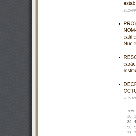
estab
2015-09
PROYE
NOM-0
calif
Nucle
RESOL
caráct
Insti
DECR
OCTU
2015-09
« Ant
20
|
39
|
58
|
77
|