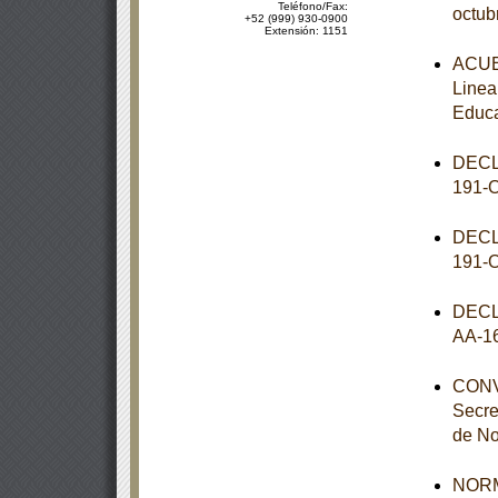
Teléfono/Fax:
octub
+52 (999) 930-0900
Extensión: 1151
ACUER
Linea
Educa
DECL
191-
DECL
191-
DECL
AA-1
CONVE
Secre
de No
NORM