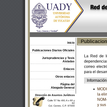
Publicacione
Inicio
Publicaciones Diarios Oficiales
La Red de In
Jurisprudencias y Tesis
dependencia
Aisladas
correo electr
Enlaces
para el desar
Otros enlaces
Información
Página del
Abogado General
MODIF
la el
Dirección de Asuntos Jurídicos
NOM-2
Calle 57 No 491 A x 60 y
62
y sus
Col. Centro, C.P. 97000