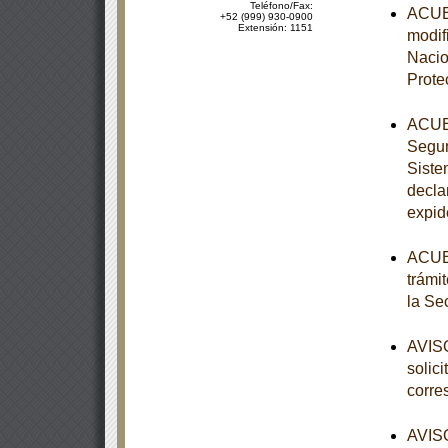
Teléfono/Fax:
ACUER
+52 (999) 930-0900
Extensión: 1151
modifi
Nacio
Prote
ACUER
Segun
Siste
decla
expid
ACUER
trámi
la Se
AVISO
solic
corre
AVISO