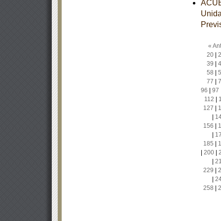
ACUER
Unida
Previ
« Ant
20
|
39
|
58
|
77
|
96
|
97
112
|
127
|
|
1
156
|
|
1
185
|
|
200
|
|
2
229
|
|
2
258
|