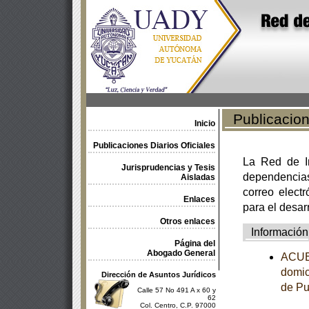
Publicacione
Inicio
Publicaciones Diarios Oficiales
La Red de In
Jurisprudencias y Tesis
dependencia
Aisladas
correo electr
Enlaces
para el desar
Otros enlaces
Información
Página del
Abogado General
ACUER
domic
Dirección de Asuntos Jurídicos
de Pu
Calle 57 No 491 A x 60 y
62
Col. Centro, C.P. 97000