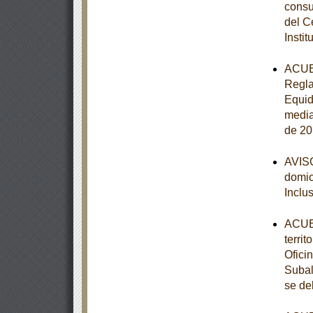
consu
del C
Instit
ACUER
Regla
Equid
media
de 20
AVISO
domici
Inclu
ACUER
terri
Ofici
Subal
se de