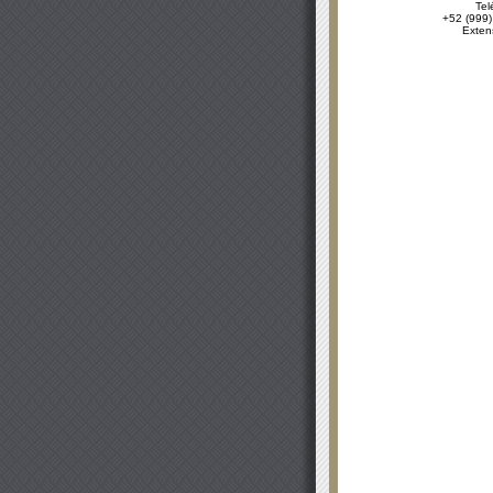
Tel
+52 (999)
Exten