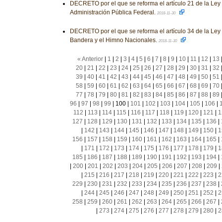
DECRETO por el que se reforma el artículo 21 de la Ley
Administración Pública Federal.
2018-11-30
DECRETO por el que se reforma el artículo 34 de la Ley 
Bandera y el Himno Nacionales.
2018-11-30
« Anterior
|
1
|
2
|
3
|
4
|
5
|
6
|
7
|
8
|
9
|
10
|
11
|
12
|
13
20
|
21
|
22
|
23
|
24
|
25
|
26
|
27
|
28
|
29
|
30
|
31
|
32
39
|
40
|
41
|
42
|
43
|
44
|
45
|
46
|
47
|
48
|
49
|
50
|
51
58
|
59
|
60
|
61
|
62
|
63
|
64
|
65
|
66
|
67
|
68
|
69
|
70
77
|
78
|
79
|
80
|
81
|
82
|
83
|
84
|
85
|
86
|
87
|
88
|
89
96
|
97
|
98
|
99
|
100
|
101
|
102
|
103
|
104
|
105
|
106
|
112
|
113
|
114
|
115
|
116
|
117
|
118
|
119
|
120
|
121
|
1
127
|
128
|
129
|
130
|
131
|
132
|
133
|
134
|
135
|
136
|
|
142
|
143
|
144
|
145
|
146
|
147
|
148
|
149
|
150
|
1
156
|
157
|
158
|
159
|
160
|
161
|
162
|
163
|
164
|
165
|
|
171
|
172
|
173
|
174
|
175
|
176
|
177
|
178
|
179
|
1
185
|
186
|
187
|
188
|
189
|
190
|
191
|
192
|
193
|
194
|
|
200
|
201
|
202
|
203
|
204
|
205
|
206
|
207
|
208
|
209
|
|
215
|
216
|
217
|
218
|
219
|
220
|
221
|
222
|
223
|
2
229
|
230
|
231
|
232
|
233
|
234
|
235
|
236
|
237
|
238
|
|
244
|
245
|
246
|
247
|
248
|
249
|
250
|
251
|
252
|
2
258
|
259
|
260
|
261
|
262
|
263
|
264
|
265
|
266
|
267
|
|
273
|
274
|
275
|
276
|
277
|
278
|
279
|
280
|
2