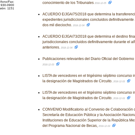
éfono/Fax:
conocimiento de los Tribunales
2018-12-05
 930-0900
sión: 1151
ACUERDO E/JGA/75/2018 que determina la transferencia
expedientes jurisdiccionales concluidos definitivamente 
dos mil dieciocho.
2018-12-04
ACUERDO E/JGA/73/2018 que determina el destino final
jurisdiccionales concluidos definitivamente durante el a
anteriores.
2018-12-04
Publicaciones relevantes del Diario Oficial del Gobiern
2018-12-03
LISTA de vencedores en el trigésimo séptimo concurso i
la designación de Magistrados de Circuito.
2018-12-03
LISTA de vencedores en el trigésimo séptimo concurso i
la designación de Magistrados de Circuito.
2018-12-03
CONVENIO Modificatorio al Convenio de Colaboración q
Secretaría de Educación Pública y la Asociación Nacion
Instituciones de Educación Superior de la República Mex
del Programa Nacional de Becas,
2018-12-03