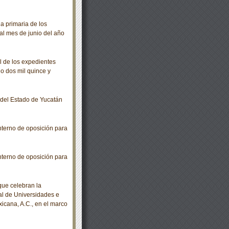
 primaria de los
al mes de junio del año
 de los expedientes
ño dos mil quince y
o del Estado de Yucatán
nterno de oposición para
nterno de oposición para
ue celebran la
al de Universidades e
icana, A.C., en el marco