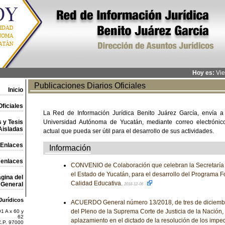
Hoy es:
Vie
Publicaciones Diarios Oficiales
Inicio
ficiales
La Red de Información Jurídica Benito Juárez García, envía a
 y Tesis
Universidad Autónoma de Yucatán, mediante correo electrónico,
Aisladas
actual que pueda ser útil para el desarrollo de sus actividades.
Enlaces
Información
 enlaces
CONVENIO de Colaboración que celebran la Secretaría 
el Estado de Yucatán, para el desarrollo del Programa Fo
gina del
Calidad Educativa.
General
2018-12-06
Jurídicos
ACUERDO General número 13/2018, de tres de diciembre
del Pleno de la Suprema Corte de Justicia de la Nación, 
1 A x 60 y
62
aplazamiento en el dictado de la resolución de los impe
C.P. 97000