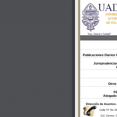
Publicaciones Diarios O
Jurisprudencias
Otros
Pá
Abogado 
Dirección de Asuntos 
Calle 57 No 49
Col. Centro, 