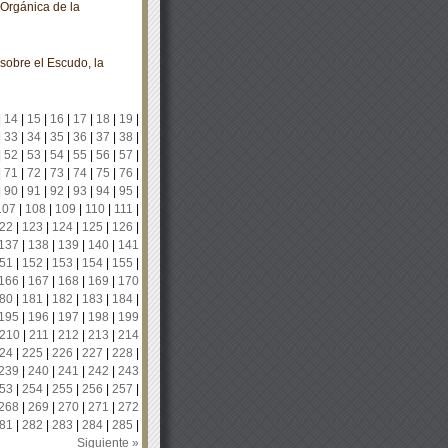
 Orgánica de la
sobre el Escudo, la
|
14
|
15
|
16
|
17
|
18
|
19
|
|
33
|
34
|
35
|
36
|
37
|
38
|
|
52
|
53
|
54
|
55
|
56
|
57
|
|
71
|
72
|
73
|
74
|
75
|
76
|
|
90
|
91
|
92
|
93
|
94
|
95
|
107
|
108
|
109
|
110
|
111
|
22
|
123
|
124
|
125
|
126
|
137
|
138
|
139
|
140
|
141
51
|
152
|
153
|
154
|
155
|
166
|
167
|
168
|
169
|
170
80
|
181
|
182
|
183
|
184
|
195
|
196
|
197
|
198
|
199
210
|
211
|
212
|
213
|
214
24
|
225
|
226
|
227
|
228
|
239
|
240
|
241
|
242
|
243
53
|
254
|
255
|
256
|
257
|
268
|
269
|
270
|
271
|
272
81
|
282
|
283
|
284
|
285
|
Siguiente »