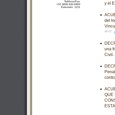
Teléfono/Fax:
y el 
+52 (999) 930-0900
Extensión: 1151
ACUER
del l
Vincu
04-07
DECRE
una fr
Civil.
DECRE
Penal
contr
ACUE
QUE 
CONS
ESTA