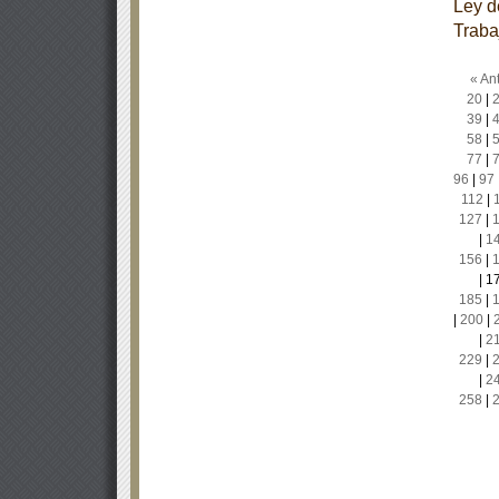
Ley d
Traba
« Ant
20
|
39
|
58
|
77
|
96
|
97
112
|
127
|
|
1
156
|
|
1
185
|
|
200
|
|
2
229
|
|
2
258
|