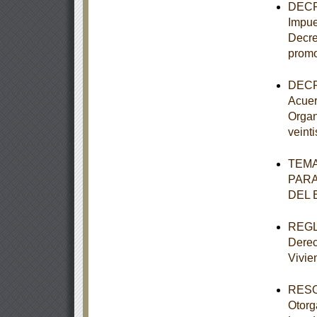
DECRE
Impue
Decre
promo
DECRE
Acuer
Organ
veint
TEMA
PARA
DEL 
REGLA
Derec
Vivie
RESOL
Otorg