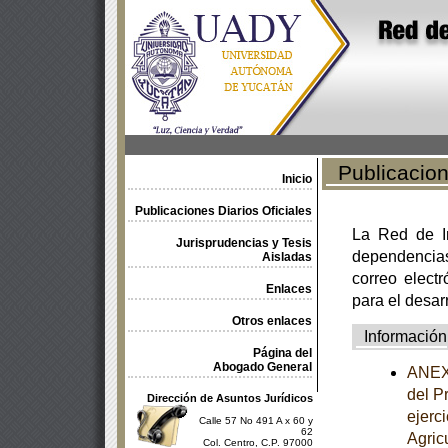
Publicacione
Inicio
Publicaciones Diarios Oficiales
La Red de In
Jurisprudencias y Tesis
dependencia
Aisladas
correo electr
Enlaces
para el desar
Otros enlaces
Información
Página del
Abogado General
ANEXO
del P
Dirección de Asuntos Jurídicos
ejerc
Calle 57 No 491 A x 60 y
62
Agric
Col. Centro, C.P. 97000