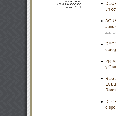
Teléfono/Fax:
DECRE
+52 (999) 930-0900
Extensión: 1151
un oct
ACUER
Jurídi
2017-03
DECRE
derog
PRIME
y Cat
REGLA
Evalu
Rara
DECRE
dispo