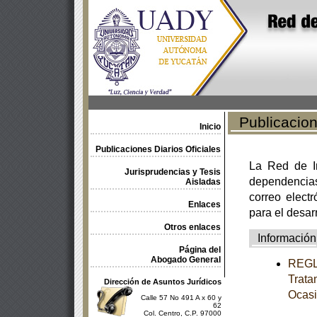
Publicacione
Inicio
Publicaciones Diarios Oficiales
La Red de In
Jurisprudencias y Tesis
dependencia
Aisladas
correo electr
Enlaces
para el desar
Otros enlaces
Información
Página del
Abogado General
REGLA
Trata
Dirección de Asuntos Jurídicos
Ocasi
Calle 57 No 491 A x 60 y
62
Col. Centro, C.P. 97000