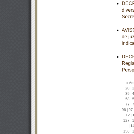
DECRE
diver
Secre
AVISO
de ju
indic
DECRE
Regla
Persp
« Ant
20
|
39
|
58
|
77
|
96
|
97
112
|
127
|
|
1
156
|