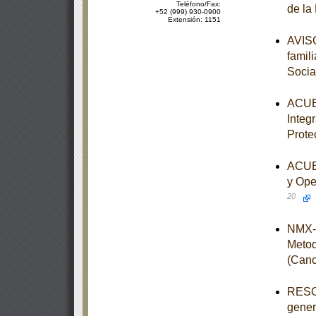
Teléfono/Fax:
de la
+52 (999) 930-0900
Extensión: 1151
AVISO
famili
Socia
ACUER
Integ
Prote
ACUER
y Ope
20
NMX-I
Metod
(Canc
RESOL
genera