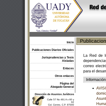
Publicacione
Inicio
Publicaciones Diarios Oficiales
La Red de In
Jurisprudencias y Tesis
dependencia
Aisladas
correo electr
Enlaces
para el desar
Otros enlaces
Información
Página del
Abogado General
AVISO
domic
Dirección de Asuntos Jurídicos
Asunt
Calle 57 No 491 A x 60 y
62
Human
Col. Centro, C.P. 97000