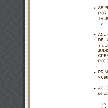
SE P
POR 
TRIB
ACUE
DE L
Y DE
JUDI
CREA
PODE
PRIME
y Cat
ACUER
de Cl
« Ant