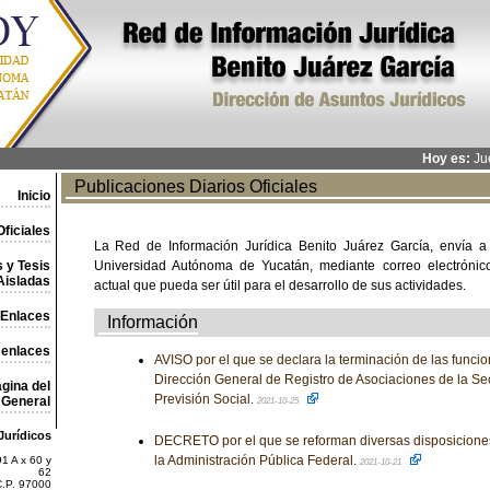
Hoy es:
Jue
Publicaciones Diarios Oficiales
Inicio
ficiales
La Red de Información Jurídica Benito Juárez García, envía a
 y Tesis
Universidad Autónoma de Yucatán, mediante correo electrónico,
Aisladas
actual que pueda ser útil para el desarrollo de sus actividades.
Enlaces
Información
 enlaces
AVISO por el que se declara la terminación de las funcion
Dirección General de Registro de Asociaciones de la Sec
gina del
Previsión Social.
General
2021-10-25
Jurídicos
DECRETO por el que se reforman diversas disposiciones
la Administración Pública Federal.
1 A x 60 y
2021-10-21
62
C.P. 97000