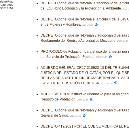
éfono/Fax:
DECRETO por el que se reforma la fracción IV del artícu
 930-0900
sión: 1151
del Equilibrio Ecológico y la Protección al Ambiente.
2021-
DECRETO por el que se reforma el artículo 4 de la Ley G
entre Mujeres y Hombres.
2021-10-21
DECRETO por el que se reforman y adicionan diversas d
Reglamento del Registro Aeronáutico Mexicano.
2021-10-19
PROTOCOLO de Actuación para el uso de la fuerza por pa
del Servicio de Protección Federal.
2021-10-19
ACUERDO GENERAL OR17-210923-15 DEL TRIBUNA
JUSTICIA DEL ESTADO DE YUCATÁN, POR EL QUE S
REGLAS DE SUSTITUCIÓN DE MAGISTRADAS Y MAG
CASO DE RECUSACIÓN O EXCUSA.
2021-10-18
MODIFICACIÓN al Instructivo Normativo para la Asignac
Registro de Población.
2021-10-18
DECRETO por el que se reforman y adicionan diversas d
General de Salud.
2021-10-14
DECRETO 419/2021 POR EL QUE SE MODIFICA EL R