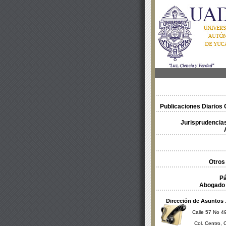
Publicaciones Diarios O
Jurisprudencias
Otros
Pá
Abogado 
Dirección de Asuntos 
Calle 57 No 49
Col. Centro, 