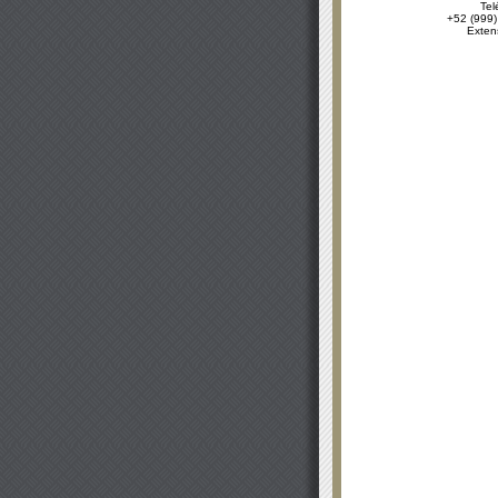
Tel
+52 (999)
Exten