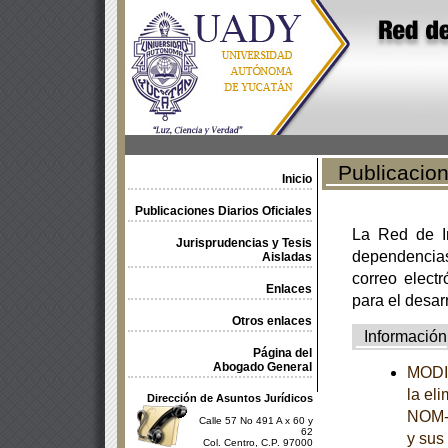
Publicacione
Inicio
Publicaciones Diarios Oficiales
La Red de In
Jurisprudencias y Tesis
dependencia
Aisladas
correo electr
Enlaces
para el desar
Otros enlaces
Información
Página del
Abogado General
MODIF
la el
Dirección de Asuntos Jurídicos
NOM-2
Calle 57 No 491 A x 60 y
62
y sus
Col. Centro, C.P. 97000