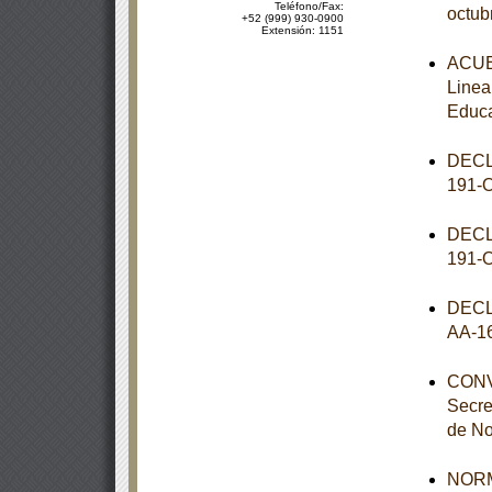
Teléfono/Fax:
octub
+52 (999) 930-0900
Extensión: 1151
ACUER
Linea
Educa
DECL
191-
DECL
191-
DECL
AA-1
CONVE
Secre
de No
NORM