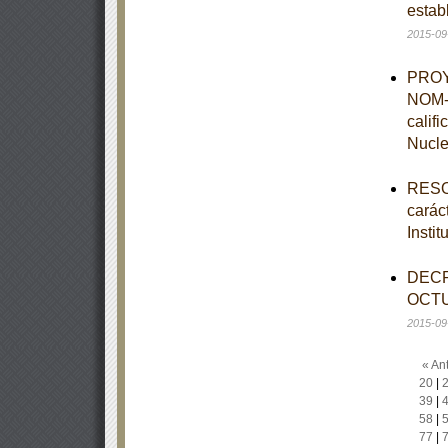
estab
2015-09
PROYE
NOM-0
calif
Nucle
RESOL
caráct
Insti
DECR
OCTU
2015-09
« Ant
20
|
39
|
58
|
77
|