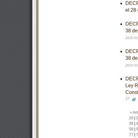
DECRE
el 28
DECRE
38 de
2015-01
DECRE
38 de
2015-01
DECRE
Ley Re
Const
27
« Ant
20
|
39
|
58
|
77
|