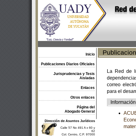
Publicacione
Inicio
Publicaciones Diarios Oficiales
La Red de In
Jurisprudencias y Tesis
dependencia
Aisladas
correo electr
Enlaces
para el desar
Otros enlaces
Información
Página del
Abogado General
ACUER
Econo
Dirección de Asuntos Jurídicos
mater
Calle 57 No 491 A x 60 y
62
Col. Centro, C.P. 97000