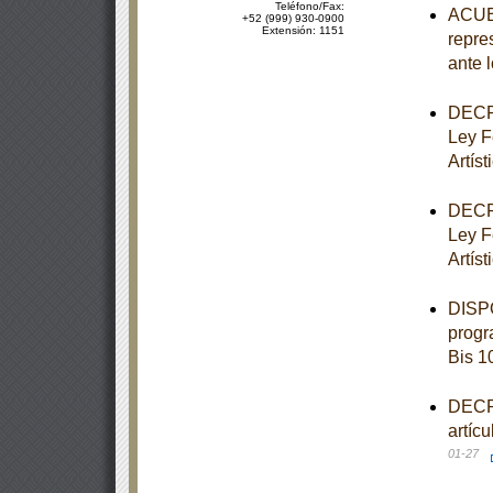
Teléfono/Fax:
ACUER
+52 (999) 930-0900
Extensión: 1151
repre
ante 
DECRE
Ley F
Artíst
DECRE
Ley F
Artíst
DISPO
progr
Bis 1
DECRE
artíc
01-27