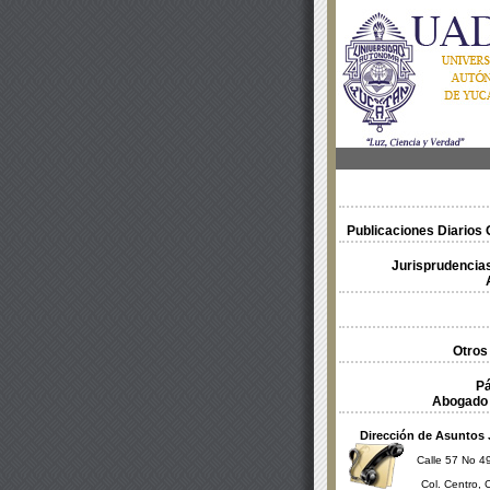
Publicaciones Diarios O
Jurisprudencias
Otros
Pá
Abogado 
Dirección de Asuntos 
Calle 57 No 49
Col. Centro, 