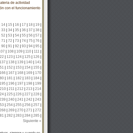
ateria de actividad
ión con el funcionamiento
|
14
|
15
|
16
|
17
|
18
|
19
|
|
33
|
34
|
35
|
36
|
37
|
38
|
|
52
|
53
|
54
|
55
|
56
|
57
|
|
71
|
72
|
73
|
74
|
75
|
76
|
|
90
|
91
|
92
|
93
|
94
|
95
|
107
|
108
|
109
|
110
|
111
|
22
|
123
|
124
|
125
|
126
|
137
|
138
|
139
|
140
|
141
51
|
152
|
153
|
154
|
155
|
166
|
167
|
168
|
169
|
170
80
|
181
|
182
|
183
|
184
|
195
|
196
|
197
|
198
|
199
210
|
211
|
212
|
213
|
214
24
|
225
|
226
|
227
|
228
|
239
|
240
|
241
|
242
|
243
53
|
254
|
255
|
256
|
257
|
268
|
269
|
270
|
271
|
272
81
|
282
|
283
|
284
|
285
|
Siguiente »
tivos, siempre y cuando no