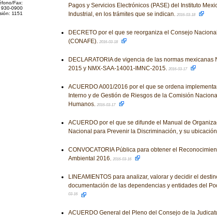
éfono/Fax:
Pagos y Servicios Electrónicos (PASE) del Instituto Mex
 930-0900
sión: 1151
Industrial, en los trámites que se indican.
2016-03-18
DECRETO por el que se reorganiza el Consejo Naciona
(CONAFE).
2016-03-18
DECLARATORIA de vigencia de las normas mexicana
2015 y NMX-SAA-14001-IMNC-2015.
2016-03-17
ACUERDO A001/2016 por el que se ordena implementar 
Interno y de Gestión de Riesgos de la Comisión Naciona
Humanos.
2016-03-17
ACUERDO por el que se difunde el Manual de Organiza
Nacional para Prevenir la Discriminación, y su ubicació
CONVOCATORIA Pública para obtener el Reconocimient
Ambiental 2016.
2016-03-16
LINEAMIENTOS para analizar, valorar y decidir el destino
documentación de las dependencias y entidades del Pod
03-16
ACUERDO General del Pleno del Consejo de la Judicatu