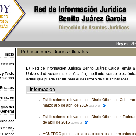
Hoy es:
Vie
Publicaciones Diarios Oficiales
Inicio
ficiales
La Red de Información Jurídica Benito Juárez García, envía a
 y Tesis
Universidad Autónoma de Yucatán, mediante correo electrónico,
Aisladas
actual que pueda ser útil para el desarrollo de sus actividades.
Enlaces
Información
 enlaces
Publicaciones relevantes del Diario Oficial del Gobierno
marzo al 5 de abril de 2016
2016-04-05
gina del
General
Publicaciones relevantes del Diario Oficial de la Federa
Jurídicos
de abril de 2016
2016-04-05
1 A x 60 y
62
ACUERDO por el que se establecen los lineamientos para
C.P. 97000