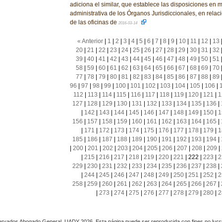
adiciona el similar, que establece las disposiciones en m
administrativa de los Órganos Jurisdiccionales, en relac
de las oficinas de
2016-03-14
« Anterior
|
1
|
2
|
3
|
4
|
5
|
6
|
7
|
8
|
9
|
10
|
11
|
12
|
13
20
|
21
|
22
|
23
|
24
|
25
|
26
|
27
|
28
|
29
|
30
|
31
|
32
39
|
40
|
41
|
42
|
43
|
44
|
45
|
46
|
47
|
48
|
49
|
50
|
51
58
|
59
|
60
|
61
|
62
|
63
|
64
|
65
|
66
|
67
|
68
|
69
|
70
77
|
78
|
79
|
80
|
81
|
82
|
83
|
84
|
85
|
86
|
87
|
88
|
89
96
|
97
|
98
|
99
|
100
|
101
|
102
|
103
|
104
|
105
|
106
|
112
|
113
|
114
|
115
|
116
|
117
|
118
|
119
|
120
|
121
|
1
127
|
128
|
129
|
130
|
131
|
132
|
133
|
134
|
135
|
136
|
|
142
|
143
|
144
|
145
|
146
|
147
|
148
|
149
|
150
|
1
156
|
157
|
158
|
159
|
160
|
161
|
162
|
163
|
164
|
165
|
|
171
|
172
|
173
|
174
|
175
|
176
|
177
|
178
|
179
|
1
185
|
186
|
187
|
188
|
189
|
190
|
191
|
192
|
193
|
194
|
|
200
|
201
|
202
|
203
|
204
|
205
|
206
|
207
|
208
|
209
|
|
215
|
216
|
217
|
218
|
219
|
220
|
221
|
222
|
223
|
2
229
|
230
|
231
|
232
|
233
|
234
|
235
|
236
|
237
|
238
|
|
244
|
245
|
246
|
247
|
248
|
249
|
250
|
251
|
252
|
2
258
|
259
|
260
|
261
|
262
|
263
|
264
|
265
|
266
|
267
|
|
273
|
274
|
275
|
276
|
277
|
278
|
279
|
280
|
2
rvados Abogado General, UADY 2026. Esta página puede ser reproducida con fines no lucra