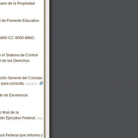
icano de la Propiedad
l de Fomento Educativo
s NMX-CC-9000-IMNC-
el Sistema de Control
l de los Derechos
ción General del Consejo
n para consulta.
2016-03-17
o de Excelencia
 final de la
er Ejecutivo Federal.
2016-
ra Federal que reforma y