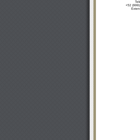
Tel
+52 (999)
Exten