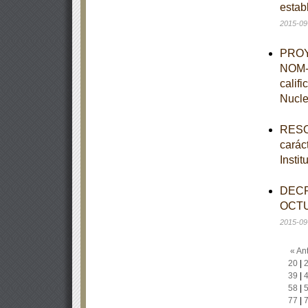
estab
2015-09
PROYE
NOM-0
calif
Nucle
RESOL
caráct
Insti
DECR
OCTU
2015-09
« Ant
20
|
39
|
58
|
77
|