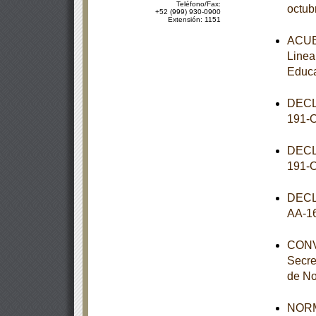
Teléfono/Fax:
octub
+52 (999) 930-0900
Extensión: 1151
ACUER
Linea
Educa
DECL
191-
DECL
191-
DECL
AA-1
CONVE
Secre
de No
NORM