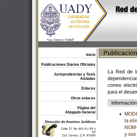
Publicacione
Inicio
Publicaciones Diarios Oficiales
La Red de In
Jurisprudencias y Tesis
dependencia
Aisladas
correo electr
Enlaces
para el desar
Otros enlaces
Información
Página del
Abogado General
MODIF
la el
Dirección de Asuntos Jurídicos
NOM-2
Calle 57 No 491 A x 60 y
62
y sus
Col. Centro, C.P. 97000