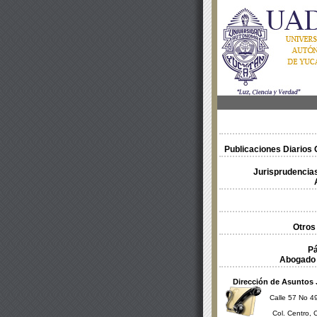
Publicaciones Diarios O
Jurisprudencias
Otros
Pá
Abogado 
Dirección de Asuntos 
Calle 57 No 49
Col. Centro, 