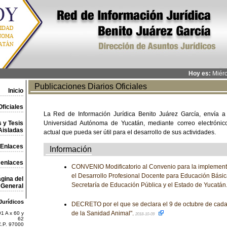
Hoy es:
Miérc
Publicaciones Diarios Oficiales
Inicio
ficiales
La Red de Información Jurídica Benito Juárez García, envía a
 y Tesis
Universidad Autónoma de Yucatán, mediante correo electrónico,
Aisladas
actual que pueda ser útil para el desarrollo de sus actividades.
Enlaces
Información
 enlaces
CONVENIO Modificatorio al Convenio para la implement
el Desarrollo Profesional Docente para Educación Básic
gina del
Secretaría de Educación Pública y el Estado de Yucatán
General
Jurídicos
DECRETO por el que se declara el 9 de octubre de cad
de la Sanidad Animal".
1 A x 60 y
2018-10-09
62
C.P. 97000