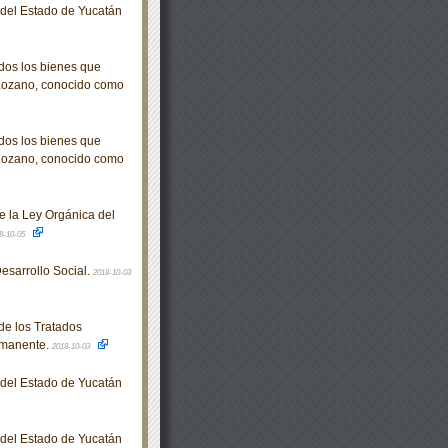
o del Estado de Yucatán
dos los bienes que
 Lozano, conocido como
dos los bienes que
 Lozano, conocido como
e la Ley Orgánica del
8-10-05
sarrollo Social.
2018-10-03
de los Tratados
ermanente.
2018-10-03
o del Estado de Yucatán
o del Estado de Yucatán