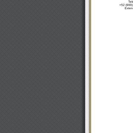
Tel
+52 (999)
Exten