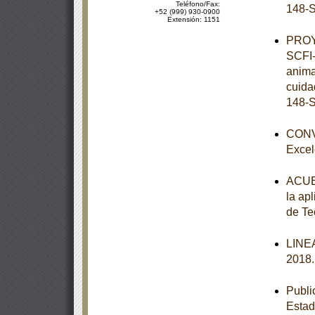
Teléfono/Fax:
148-S
+52 (999) 930-0900
Extensión: 1151
PROY
SCFI-
anima
cuida
148-S
CONVO
Excel
ACUER
la apl
de Te
LINEA
2018
Publi
Esta