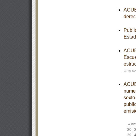
ACUER
derec
Publi
Esta
ACUER
Escue
estruc
2018-02
ACUER
numer
sexto
publi
emisi
« Ant
20
|
39
|