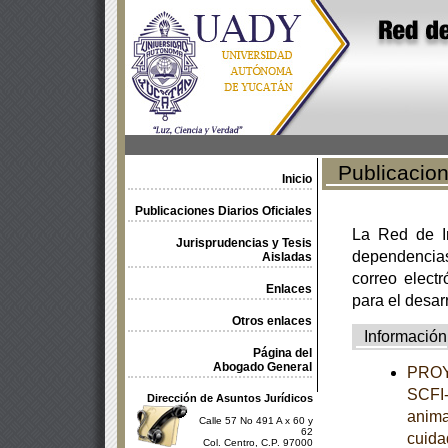
Publicacione
Inicio
Publicaciones Diarios Oficiales
La Red de In
Jurisprudencias y Tesis
dependencia
Aisladas
correo electr
Enlaces
para el desar
Otros enlaces
Información
Página del
Abogado General
PROY
SCFI-
Dirección de Asuntos Jurídicos
anima
Calle 57 No 491 A x 60 y
62
cuida
Col. Centro, C.P. 97000