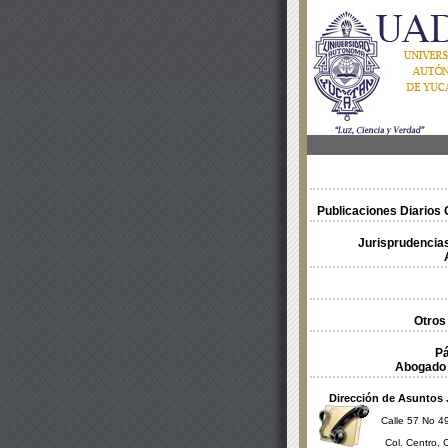
Publicaciones Diarios O
Jurisprudencias
Otros
Pá
Abogado 
Dirección de Asuntos 
Calle 57 No 49
Col. Centro, 