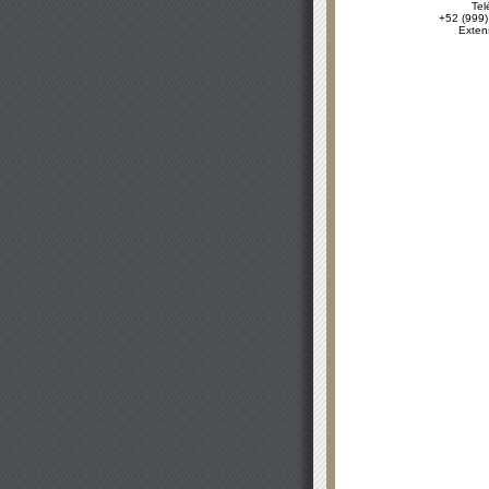
Tel
+52 (999)
Exten