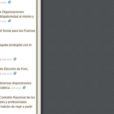
5-10-02
s Organizaciones
bligatoriedad al mismo y
5-10-02
d Social para las Fuerzas
egetal protegida con el
o.
2015-10-01
e Elección de Foro,
o.
2015-10-01
diversas disposiciones
pública.
2015-10-01
omisión Nacional de los
les y profesionales
habrán de regir a partir