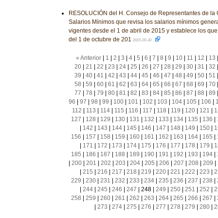
RESOLUCIÓN del H. Consejo de Representantes de la C
Salarios Mínimos que revisa los salarios mínimos genera
vigentes desde el 1 de abril de 2015 y establece los que 
del 1 de octubre de 201
2015-09-30
« Anterior
|
1
|
2
|
3
|
4
|
5
|
6
|
7
|
8
|
9
|
10
|
11
|
12
|
13
20
|
21
|
22
|
23
|
24
|
25
|
26
|
27
|
28
|
29
|
30
|
31
|
32
39
|
40
|
41
|
42
|
43
|
44
|
45
|
46
|
47
|
48
|
49
|
50
|
51
58
|
59
|
60
|
61
|
62
|
63
|
64
|
65
|
66
|
67
|
68
|
69
|
70
77
|
78
|
79
|
80
|
81
|
82
|
83
|
84
|
85
|
86
|
87
|
88
|
89
96
|
97
|
98
|
99
|
100
|
101
|
102
|
103
|
104
|
105
|
106
|
112
|
113
|
114
|
115
|
116
|
117
|
118
|
119
|
120
|
121
|
1
127
|
128
|
129
|
130
|
131
|
132
|
133
|
134
|
135
|
136
|
|
142
|
143
|
144
|
145
|
146
|
147
|
148
|
149
|
150
|
1
156
|
157
|
158
|
159
|
160
|
161
|
162
|
163
|
164
|
165
|
|
171
|
172
|
173
|
174
|
175
|
176
|
177
|
178
|
179
|
1
185
|
186
|
187
|
188
|
189
|
190
|
191
|
192
|
193
|
194
|
|
200
|
201
|
202
|
203
|
204
|
205
|
206
|
207
|
208
|
209
|
|
215
|
216
|
217
|
218
|
219
|
220
|
221
|
222
|
223
|
2
229
|
230
|
231
|
232
|
233
|
234
|
235
|
236
|
237
|
238
|
|
244
|
245
|
246
|
247
|
248
|
249
|
250
|
251
|
252
|
2
258
|
259
|
260
|
261
|
262
|
263
|
264
|
265
|
266
|
267
|
|
273
|
274
|
275
|
276
|
277
|
278
|
279
|
280
|
2