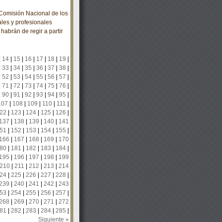
omisión Nacional de los
les y profesionales
habrán de regir a partir
|
14
|
15
|
16
|
17
|
18
|
19
|
|
33
|
34
|
35
|
36
|
37
|
38
|
|
52
|
53
|
54
|
55
|
56
|
57
|
|
71
|
72
|
73
|
74
|
75
|
76
|
|
90
|
91
|
92
|
93
|
94
|
95
|
107
|
108
|
109
|
110
|
111
|
22
|
123
|
124
|
125
|
126
|
137
|
138
|
139
|
140
|
141
51
|
152
|
153
|
154
|
155
|
166
|
167
|
168
|
169
|
170
80
|
181
|
182
|
183
|
184
|
195
|
196
|
197
|
198
|
199
210
|
211
|
212
|
213
|
214
24
|
225
|
226
|
227
|
228
|
239
|
240
|
241
|
242
|
243
53
|
254
|
255
|
256
|
257
|
268
|
269
|
270
|
271
|
272
81
|
282
|
283
|
284
|
285
|
Siguiente »