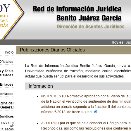
Hoy es:
Sáb
Publicaciones Diarios Oficiales
Inicio
ficiales
La Red de Información Jurídica Benito Juárez García, envía a
 y Tesis
Universidad Autónoma de Yucatán, mediante correo electrónico,
Aisladas
actual que pueda ser útil para el desarrollo de sus actividades.
Enlaces
Información
 enlaces
NSTRUMENTO Normativo aprobado por el Pleno de la Su
de la Nación el veintiocho de septiembre de dos mil quin
gina del
adiciona un párrafo segundo a la fracción II del punto c
General
número 5/2013, de trece
2015-10-02
Jurídicos
ACUERDO por el que se da a conocer el Código para la
1 A x 60 y
62
Reconocidas, así como las resoluciones que confieren o
C.P. 97000