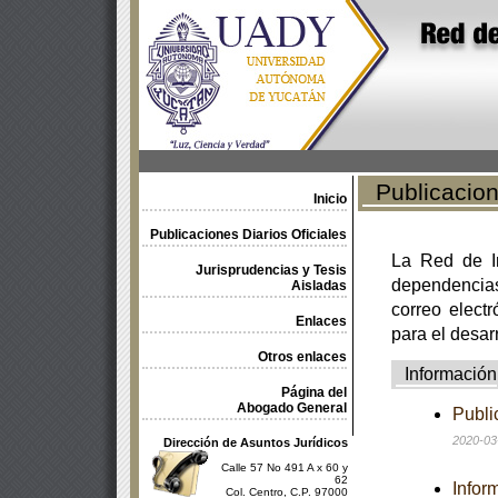
Publicacione
Inicio
Publicaciones Diarios Oficiales
La Red de In
Jurisprudencias y Tesis
dependencia
Aisladas
correo electr
Enlaces
para el desar
Otros enlaces
Información
Página del
Abogado General
Publi
2020-03
Dirección de Asuntos Jurídicos
Calle 57 No 491 A x 60 y
62
Infor
Col. Centro, C.P. 97000