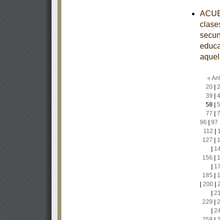
ACUER
clase
secun
educa
aquel
« Ant
20
|
39
|
58
|
77
|
96
|
97
112
|
127
|
|
1
156
|
|
1
185
|
|
200
|
|
2
229
|
|
2
258
|