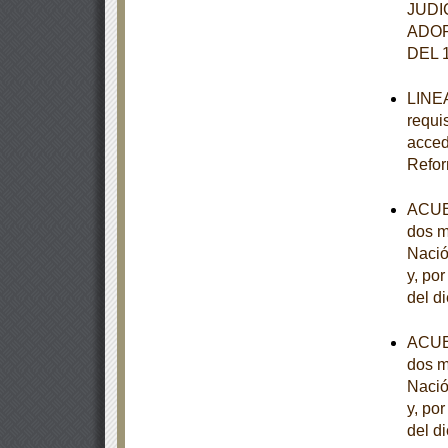
JUDI
ADOP
DEL 
LINEA
requi
acced
Refor
ACUER
dos m
Nació
y, po
del d
ACUER
dos m
Nació
y, po
del d