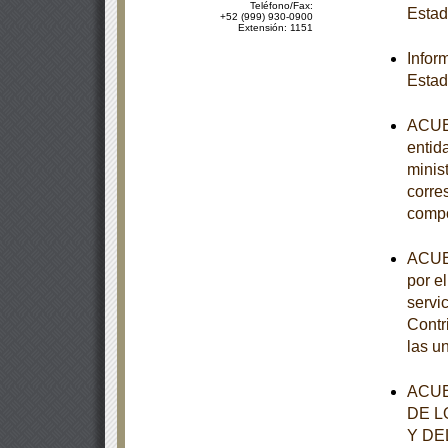
Teléfono/Fax:
Estad
+52 (999) 930-0900
Extensión: 1151
Infor
Estad
ACUER
entid
minist
corre
comp
ACUER
por el
servi
Contr
las u
ACUE
DE L
Y DE