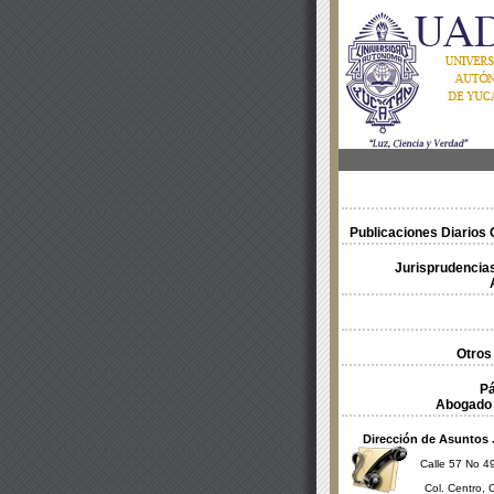
Publicaciones Diarios O
Jurisprudencias
Otros
Pá
Abogado 
Dirección de Asuntos 
Calle 57 No 49
Col. Centro, 