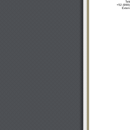
Tel
+52 (999)
Exten