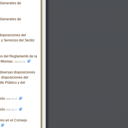
 Generales de
 Generales de
isposiciones del
y Servicios del Sector
es del Reglamento de la
s Mismas.
2022-06-02
diversas disposiciones
 disposiciones del
to Público y del
ción
2022-05-18
ción
2022-05-17
res en el Consejo