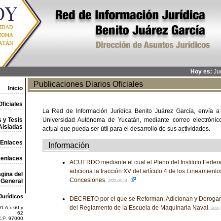
Hoy es:
Jue
Publicaciones Diarios Oficiales
Inicio
ficiales
La Red de Información Jurídica Benito Juárez García, envía a
 y Tesis
Universidad Autónoma de Yucatán, mediante correo electrónico,
Aisladas
actual que pueda ser útil para el desarrollo de sus actividades.
Enlaces
Información
 enlaces
ACUERDO mediante el cual el Pleno del Instituto Feder
adiciona la fracción XV del artículo 4 de los Lineamiento
gina del
Concesiones.
General
2022-06-14
Jurídicos
DECRETO por el que se Reforman, Adicionan y Derogan
del Reglamento de la Escuela de Maquinaria Naval.
1 A x 60 y
2022-
62
C.P. 97000