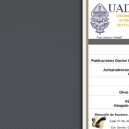
Publicaciones Diarios O
Jurisprudencias
Otros
Pá
Abogado 
Dirección de Asuntos 
Calle 57 No 49
Col. Centro, 