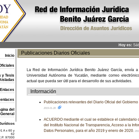
Hoy es:
Sáb
Publicaciones Diarios Oficiales
Inicio
ficiales
La Red de Información Jurídica Benito Juárez García, envía a
 y Tesis
Universidad Autónoma de Yucatán, mediante correo electrónico,
Aisladas
actual que pueda ser útil para el desarrollo de sus actividades.
Enlaces
Información
 enlaces
Publicaciones relevantes del Diario Oficial del Gobiern
2019-01-28
gina del
General
ACUERDO mediante el cual se establece el calendario of
Jurídicos
del Instituto Nacional de Transparencia, Acceso a la Inf
Datos Personales, para el año 2019 y enero de 2020.
1 A x 60 y
201
62
C.P. 97000