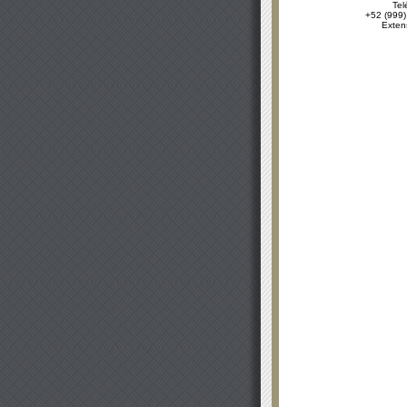
Tel
+52 (999)
Exten