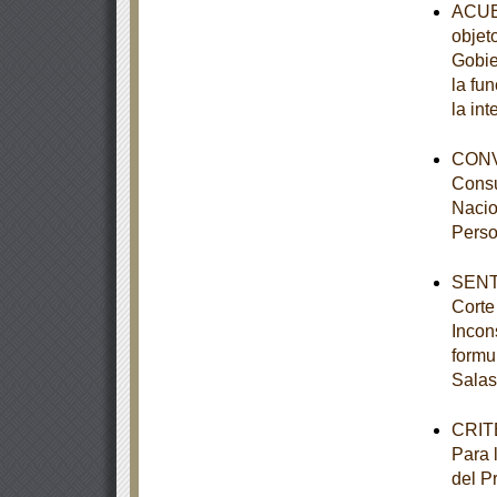
ACUER
objet
Gobie
la fu
la int
CONVO
Consu
Nacio
Perso
SENTE
Corte
Incon
formu
Salas
CRITE
Para 
del P