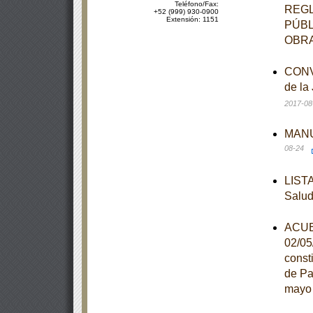
Teléfono/Fax:
REGL
+52 (999) 930-0900
Extensión: 1151
PÚBL
OBRA
CONVE
de la
2017-08
MANUA
08-24
LISTA
Salu
ACUER
02/05
const
de Pa
mayo