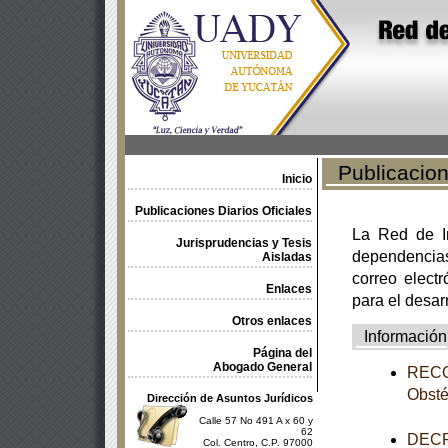
Publicacione
Inicio
Publicaciones Diarios Oficiales
La Red de In
Jurisprudencias y Tesis
dependencia
Aisladas
correo electr
Enlaces
para el desar
Otros enlaces
Información
Página del
Abogado General
RECOM
Obsté
Dirección de Asuntos Jurídicos
Calle 57 No 491 A x 60 y
62
DECR
Col. Centro, C.P. 97000