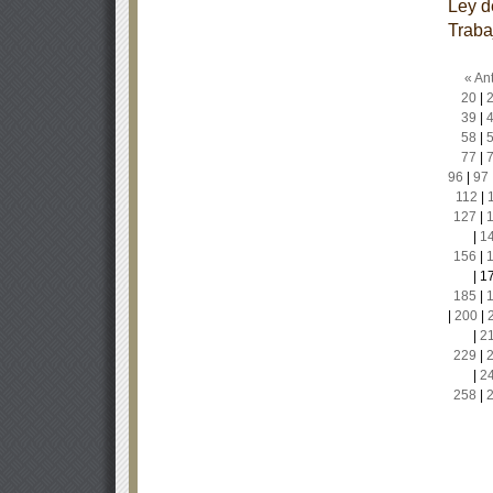
Ley d
Traba
« Ant
20
|
39
|
58
|
77
|
96
|
97
112
|
127
|
|
1
156
|
|
1
185
|
|
200
|
|
2
229
|
|
2
258
|