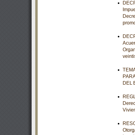
DECRE
Impue
Decre
promo
DECRE
Acuer
Organ
veint
TEMA
PARA
DEL 
REGLA
Derec
Vivie
RESOL
Otorg