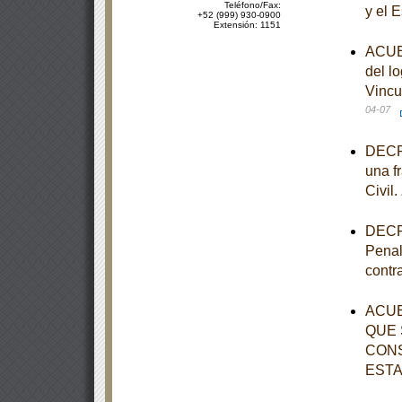
Teléfono/Fax:
y el 
+52 (999) 930-0900
Extensión: 1151
ACUER
del l
Vincu
04-07
DECRE
una fr
Civil.
DECRE
Penal
contr
ACUE
QUE 
CONS
ESTA