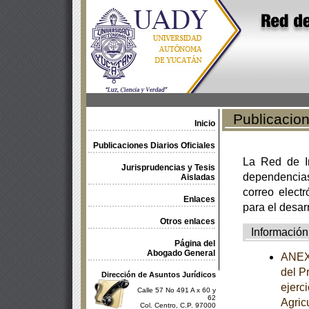
Publicacione
Inicio
Publicaciones Diarios Oficiales
La Red de In
Jurisprudencias y Tesis
dependencia
Aisladas
correo electr
Enlaces
para el desar
Otros enlaces
Información
Página del
Abogado General
ANEXO
del P
Dirección de Asuntos Jurídicos
ejerc
Calle 57 No 491 A x 60 y
62
Agric
Col. Centro, C.P. 97000