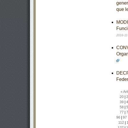
gener
que l
MODIF
Funci
2016-11
CONV
Organ
DECRE
Feder
« Ant
20
|
39
|
58
|
77
|
96
|
97
112
|
127
|