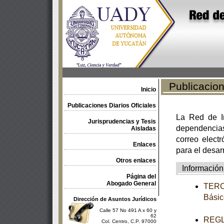
Publicacione
Inicio
Publicaciones Diarios Oficiales
La Red de In
Jurisprudencias y Tesis
dependencia
Aisladas
correo electr
Enlaces
para el desar
Otros enlaces
Información
Página del
Abogado General
TERCE
Básic
Dirección de Asuntos Jurídicos
Calle 57 No 491 A x 60 y
62
REGLA
Col. Centro, C.P. 97000