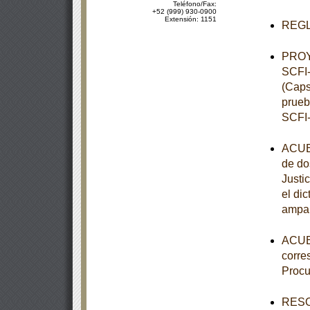
Teléfono/Fax:
+52 (999) 930-0900
Extensión: 1151
REGLA
PROY
SCFI-
(Caps
prueb
SCFI-
ACUER
de do
Justi
el di
ampar
ACUER
corre
Procu
RESOL