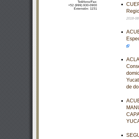
Teléfono/Fax:
CUERD
+52 (999) 930-0900
Extensión: 1151
Regio
2018-08
ACUER
Espec
ACLAR
Conse
domic
Yucat
de do
ACUE
MANU
CAPA
YUC
SEGUN