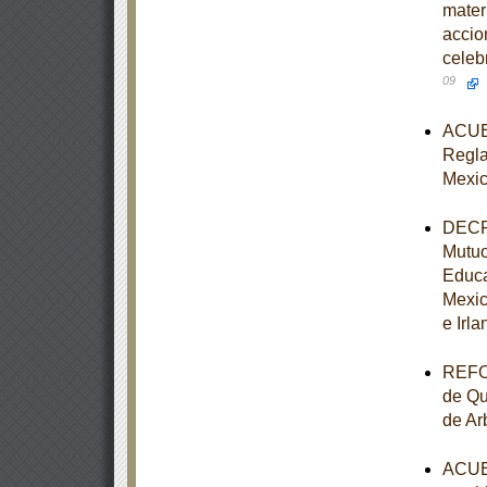
mater
accio
celeb
09
ACUER
Reglas
Mexic
DECRE
Mutuo
Educa
Mexic
e Irla
REFOR
de Qu
de Ar
ACUER