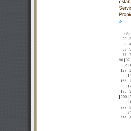
estab
Servi
Propi
« Ant
20
|
39
|
58
|
77
|
96
|
97
112
|
127
|
|
1
156
|
|
1
185
|
|
200
|
|
2
229
|
|
2
258
|