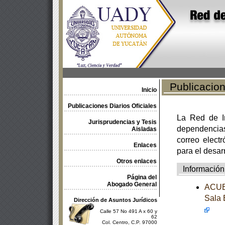
Publicacione
Inicio
Publicaciones Diarios Oficiales
La Red de In
Jurisprudencias y Tesis
dependencia
Aisladas
correo electr
Enlaces
para el desar
Otros enlaces
Información
Página del
Abogado General
ACUER
Sala 
Dirección de Asuntos Jurídicos
Calle 57 No 491 A x 60 y
62
Col. Centro, C.P. 97000