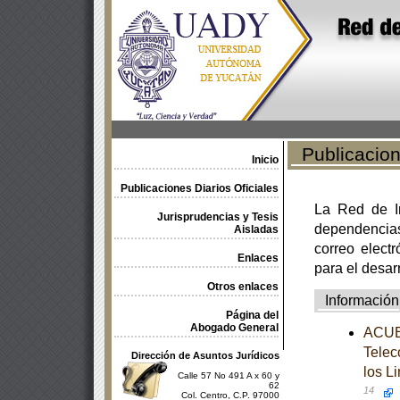
Publicacione
Inicio
Publicaciones Diarios Oficiales
La Red de In
Jurisprudencias y Tesis
dependencia
Aisladas
correo electr
Enlaces
para el desar
Otros enlaces
Información
Página del
Abogado General
ACUER
Telec
Dirección de Asuntos Jurídicos
los L
Calle 57 No 491 A x 60 y
62
14
Col. Centro, C.P. 97000