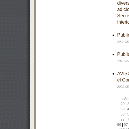
diver
adici
Secre
Interi
Publi
2022-05
Publi
2022-05
AVISO
el Co
2022-05
« Ant
20
|
39
|
58
|
77
|
96
|
97