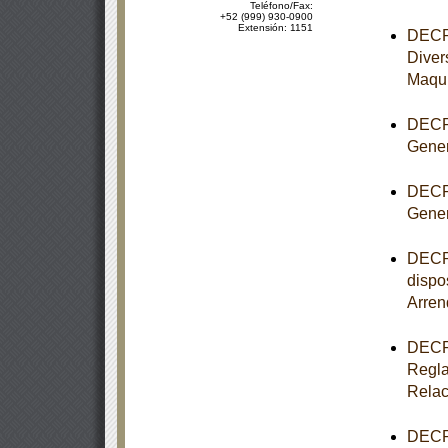
Teléfono/Fax:
+52 (999) 930-0900
Extensión: 1151
DECRE
Diver
Maqui
DECRE
Gener
DECRE
Gener
DECRE
dispo
Arren
DECRE
Regla
Relac
DECRE