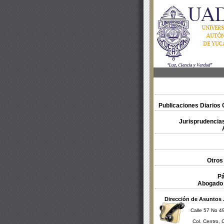
Publicaciones Diarios O
Jurisprudencias
Otros
Pá
Abogado 
Dirección de Asuntos 
Calle 57 No 49
Col. Centro, 