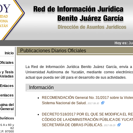
Hoy es:
Jue
Publicaciones Diarios Oficiales
Inicio
ficiales
La Red de Información Jurídica Benito Juárez García, envía a
 y Tesis
Universidad Autónoma de Yucatán, mediante correo electrónico,
Aisladas
actual que pueda ser útil para el desarrollo de sus actividades.
Enlaces
Información
 enlaces
RECOMENDACIÓN General No. 31/2017 sobre la Violenci
Sistema Nacional de Salud.
2017-08-30
gina del
General
DECRETO 518/2017 POR EL QUE SE MODIFICA EL 
Jurídicos
CÓDIGO DE LA ADMINISTRACIÓN PÚBLICA DE YUCAT
SECRETARÍA DE OBRAS PÚBLICAS.
1 A x 60 y
2017-08-29
62
C.P. 97000