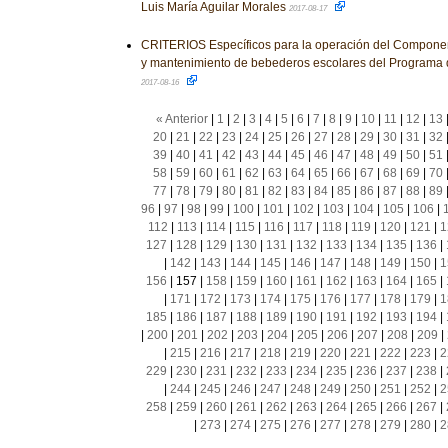
Luis María Aguilar Morales
2017-08-17
CRITERIOS Específicos para la operación del Component
y mantenimiento de bebederos escolares del Programa 
2017-08-16
« Anterior
|
1
|
2
|
3
|
4
|
5
|
6
|
7
|
8
|
9
|
10
|
11
|
12
|
13
20
|
21
|
22
|
23
|
24
|
25
|
26
|
27
|
28
|
29
|
30
|
31
|
32
39
|
40
|
41
|
42
|
43
|
44
|
45
|
46
|
47
|
48
|
49
|
50
|
51
58
|
59
|
60
|
61
|
62
|
63
|
64
|
65
|
66
|
67
|
68
|
69
|
70
77
|
78
|
79
|
80
|
81
|
82
|
83
|
84
|
85
|
86
|
87
|
88
|
89
96
|
97
|
98
|
99
|
100
|
101
|
102
|
103
|
104
|
105
|
106
|
112
|
113
|
114
|
115
|
116
|
117
|
118
|
119
|
120
|
121
|
1
127
|
128
|
129
|
130
|
131
|
132
|
133
|
134
|
135
|
136
|
|
142
|
143
|
144
|
145
|
146
|
147
|
148
|
149
|
150
|
1
156
|
157
|
158
|
159
|
160
|
161
|
162
|
163
|
164
|
165
|
|
171
|
172
|
173
|
174
|
175
|
176
|
177
|
178
|
179
|
1
185
|
186
|
187
|
188
|
189
|
190
|
191
|
192
|
193
|
194
|
|
200
|
201
|
202
|
203
|
204
|
205
|
206
|
207
|
208
|
209
|
|
215
|
216
|
217
|
218
|
219
|
220
|
221
|
222
|
223
|
2
229
|
230
|
231
|
232
|
233
|
234
|
235
|
236
|
237
|
238
|
|
244
|
245
|
246
|
247
|
248
|
249
|
250
|
251
|
252
|
2
258
|
259
|
260
|
261
|
262
|
263
|
264
|
265
|
266
|
267
|
|
273
|
274
|
275
|
276
|
277
|
278
|
279
|
280
|
2