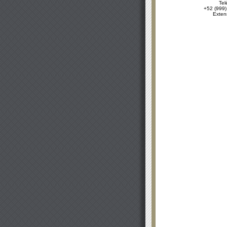
Tel
+52 (999)
Exten