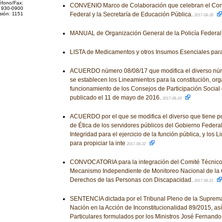
éfono/Fax:
CONVENIO Marco de Colaboración que celebran el Cons
 930-0900
sión: 1151
Federal y la Secretaría de Educación Pública.
2017-08-28
MANUAL de Organización General de la Policía Federal
LISTA de Medicamentos y otros Insumos Esenciales para
ACUERDO número 08/08/17 que modifica el diverso núm
se establecen los Lineamientos para la constitución, org
funcionamiento de los Consejos de Participación Social
publicado el 11 de mayo de 2016.
2017-08-24
ACUERDO por el que se modifica el diverso que tiene por
de Ética de los servidores públicos del Gobierno Federal
Integridad para el ejercicio de la función pública, y los
para propiciar la inte
2017-08-22
CONVOCATORIA para la integración del Comité Técnico
Mecanismo Independiente de Monitoreo Nacional de la 
Derechos de las Personas con Discapacidad.
2017-08-21
SENTENCIA dictada por el Tribunal Pleno de la Suprema 
Nación en la Acción de Inconstitucionalidad 89/2015, as
Particulares formulados por los Ministros José Fernand