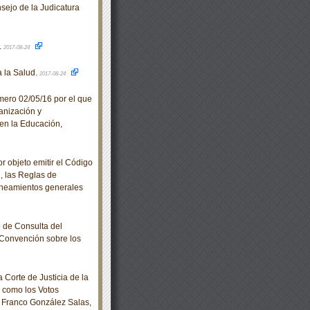
ejo de la Judicatura
.
2017-08-24
 la Salud.
2017-08-24
ero 02/05/16 por el que
anización y
 en la Educación,
 objeto emitir el Código
, las Reglas de
 Lineamientos generales
 de Consulta del
Convención sobre los
Corte de Justicia de la
í como los Votos
o Franco González Salas,