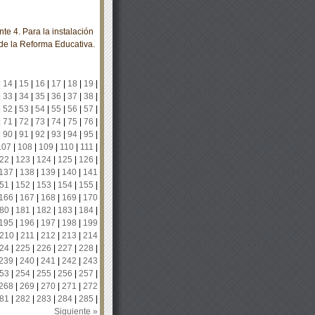
e 4. Para la instalación
de la Reforma Educativa.
|
14
|
15
|
16
|
17
|
18
|
19
|
|
33
|
34
|
35
|
36
|
37
|
38
|
|
52
|
53
|
54
|
55
|
56
|
57
|
|
71
|
72
|
73
|
74
|
75
|
76
|
|
90
|
91
|
92
|
93
|
94
|
95
|
107
|
108
|
109
|
110
|
111
|
22
|
123
|
124
|
125
|
126
|
137
|
138
|
139
|
140
|
141
51
|
152
|
153
|
154
|
155
|
166
|
167
|
168
|
169
|
170
80
|
181
|
182
|
183
|
184
|
195
|
196
|
197
|
198
|
199
210
|
211
|
212
|
213
|
214
24
|
225
|
226
|
227
|
228
|
239
|
240
|
241
|
242
|
243
53
|
254
|
255
|
256
|
257
|
268
|
269
|
270
|
271
|
272
81
|
282
|
283
|
284
|
285
|
Siguiente »