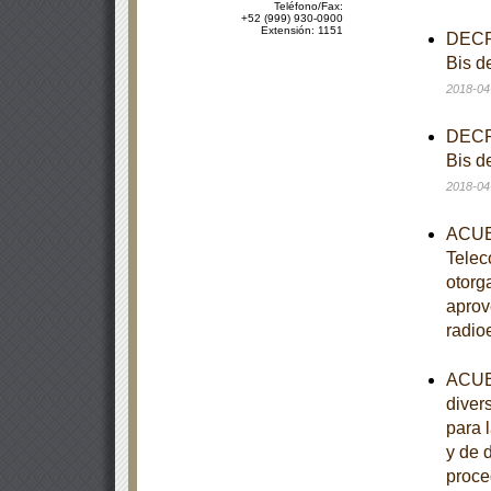
Teléfono/Fax:
+52 (999) 930-0900
Extensión: 1151
DECRE
Bis d
2018-04
DECRE
Bis d
2018-04
ACUER
Telec
otorg
aprov
radio
ACUER
diver
para 
y de 
proce