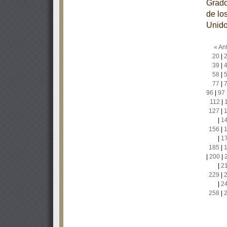
Grado
de lo
Unido
« Ant
20
|
39
|
58
|
77
|
96
|
97
112
|
127
|
|
1
156
|
|
1
185
|
|
200
|
|
2
229
|
|
2
258
|