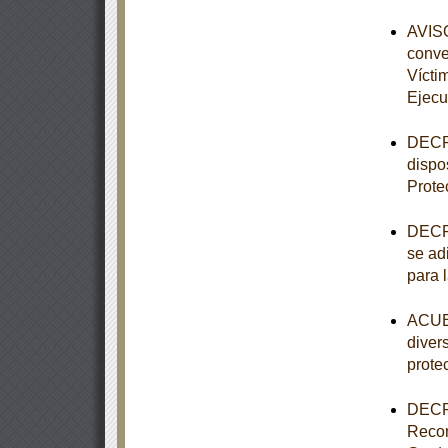
AVISO
conve
Vícti
Ejecu
DECRE
dispo
Prote
DECRE
se adi
para 
ACUER
diver
prote
DECRE
Recon