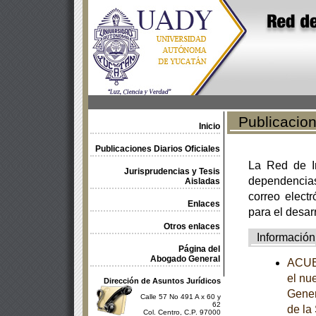
Publicacione
Inicio
Publicaciones Diarios Oficiales
La Red de In
Jurisprudencias y Tesis
dependencia
Aisladas
correo electr
Enlaces
para el desar
Otros enlaces
Información
Página del
Abogado General
ACUER
el nue
Dirección de Asuntos Jurídicos
Gener
Calle 57 No 491 A x 60 y
62
de la
Col. Centro, C.P. 97000