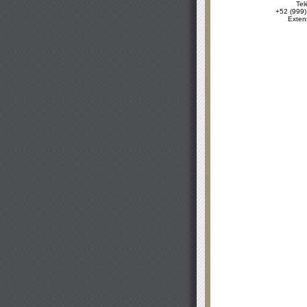
Tel
+52 (999)
Exten