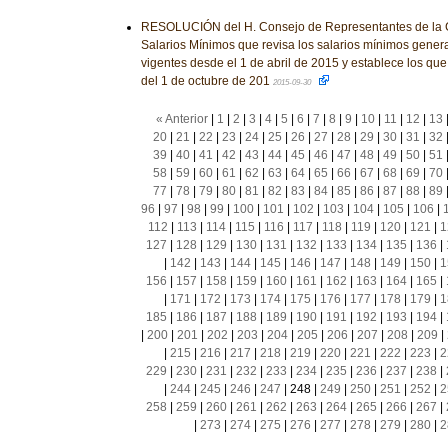
RESOLUCIÓN del H. Consejo de Representantes de la C
Salarios Mínimos que revisa los salarios mínimos genera
vigentes desde el 1 de abril de 2015 y establece los que 
del 1 de octubre de 201
2015-09-30
« Anterior
|
1
|
2
|
3
|
4
|
5
|
6
|
7
|
8
|
9
|
10
|
11
|
12
|
13
20
|
21
|
22
|
23
|
24
|
25
|
26
|
27
|
28
|
29
|
30
|
31
|
32
39
|
40
|
41
|
42
|
43
|
44
|
45
|
46
|
47
|
48
|
49
|
50
|
51
58
|
59
|
60
|
61
|
62
|
63
|
64
|
65
|
66
|
67
|
68
|
69
|
70
77
|
78
|
79
|
80
|
81
|
82
|
83
|
84
|
85
|
86
|
87
|
88
|
89
96
|
97
|
98
|
99
|
100
|
101
|
102
|
103
|
104
|
105
|
106
|
112
|
113
|
114
|
115
|
116
|
117
|
118
|
119
|
120
|
121
|
1
127
|
128
|
129
|
130
|
131
|
132
|
133
|
134
|
135
|
136
|
|
142
|
143
|
144
|
145
|
146
|
147
|
148
|
149
|
150
|
1
156
|
157
|
158
|
159
|
160
|
161
|
162
|
163
|
164
|
165
|
|
171
|
172
|
173
|
174
|
175
|
176
|
177
|
178
|
179
|
1
185
|
186
|
187
|
188
|
189
|
190
|
191
|
192
|
193
|
194
|
|
200
|
201
|
202
|
203
|
204
|
205
|
206
|
207
|
208
|
209
|
|
215
|
216
|
217
|
218
|
219
|
220
|
221
|
222
|
223
|
2
229
|
230
|
231
|
232
|
233
|
234
|
235
|
236
|
237
|
238
|
|
244
|
245
|
246
|
247
|
248
|
249
|
250
|
251
|
252
|
2
258
|
259
|
260
|
261
|
262
|
263
|
264
|
265
|
266
|
267
|
|
273
|
274
|
275
|
276
|
277
|
278
|
279
|
280
|
2