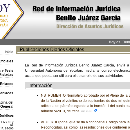
Hoy es:
Domi
Publicaciones Diarios Oficiales
Inicio
ficiales
La Red de Información Jurídica Benito Juárez García, envía a
 y Tesis
Universidad Autónoma de Yucatán, mediante correo electrónico,
Aisladas
actual que pueda ser útil para el desarrollo de sus actividades.
Enlaces
Información
 enlaces
NSTRUMENTO Normativo aprobado por el Pleno de la Su
de la Nación el veintiocho de septiembre de dos mil quin
gina del
adiciona un párrafo segundo a la fracción II del punto c
General
número 5/2013, de trece
2015-10-02
Jurídicos
ACUERDO por el que se da a conocer el Código para la
1 A x 60 y
62
Reconocidas, así como las resoluciones que confieren o
C.P. 97000