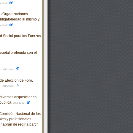
5-10-02
s Organizaciones
bligatoriedad al mismo y
5-10-02
d Social para las Fuerzas
egetal protegida con el
o.
2015-10-01
e Elección de Foro,
o.
2015-10-01
diversas disposiciones
pública.
2015-10-01
omisión Nacional de los
les y profesionales
habrán de regir a partir