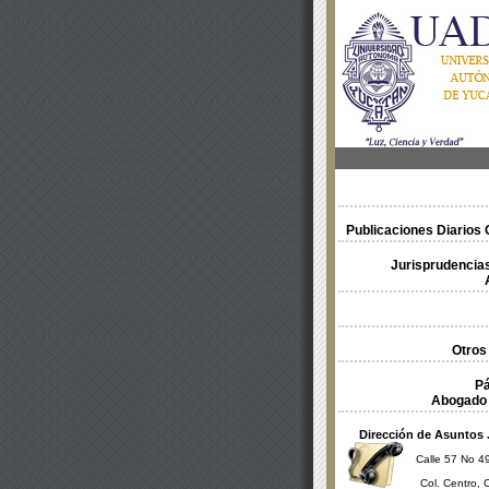
Publicaciones Diarios O
Jurisprudencias
Otros
Pá
Abogado 
Dirección de Asuntos 
Calle 57 No 49
Col. Centro, 