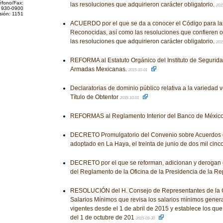
éfono/Fax:
las resoluciones que adquirieron carácter obligatorio.
201
 930-0900
sión: 1151
ACUERDO por el que se da a conocer el Código para la
Reconocidas, así como las resoluciones que confieren o
las resoluciones que adquirieron carácter obligatorio.
201
REFORMA al Estatuto Orgánico del Instituto de Segurida
Armadas Mexicanas.
2015-10-01
Declaratorias de dominio público relativa a la variedad v
Título de Obtentor
2015-10-01
REFORMAS al Reglamento Interior del Banco de Méxic
DECRETO Promulgatorio del Convenio sobre Acuerdos d
adoptado en La Haya, el treinta de junio de dos mil cinc
DECRETO por el que se reforman, adicionan y derogan 
del Reglamento de la Oficina de la Presidencia de la Re
RESOLUCIÓN del H. Consejo de Representantes de la C
Salarios Mínimos que revisa los salarios mínimos genera
vigentes desde el 1 de abril de 2015 y establece los que 
del 1 de octubre de 201
2015-09-30