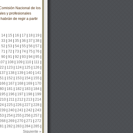
omisión Nacional de los
les y profesionales
habrán de regir a partir
|
14
|
15
|
16
|
17
|
18
|
19
|
|
33
|
34
|
35
|
36
|
37
|
38
|
|
52
|
53
|
54
|
55
|
56
|
57
|
|
71
|
72
|
73
|
74
|
75
|
76
|
|
90
|
91
|
92
|
93
|
94
|
95
|
107
|
108
|
109
|
110
|
111
|
22
|
123
|
124
|
125
|
126
|
137
|
138
|
139
|
140
|
141
51
|
152
|
153
|
154
|
155
|
166
|
167
|
168
|
169
|
170
80
|
181
|
182
|
183
|
184
|
195
|
196
|
197
|
198
|
199
210
|
211
|
212
|
213
|
214
24
|
225
|
226
|
227
|
228
|
239
|
240
|
241
|
242
|
243
53
|
254
|
255
|
256
|
257
|
268
|
269
|
270
|
271
|
272
81
|
282
|
283
|
284
|
285
|
Siguiente »