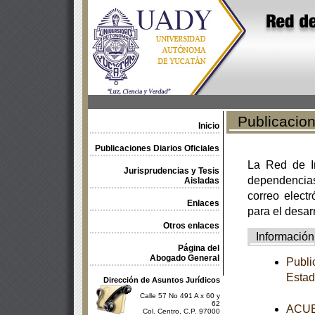
Publicacione
Inicio
Publicaciones Diarios Oficiales
La Red de In
Jurisprudencias y Tesis
dependencia
Aisladas
correo electr
Enlaces
para el desar
Otros enlaces
Información
Página del
Abogado General
Publi
Estad
Dirección de Asuntos Jurídicos
Calle 57 No 491 A x 60 y
62
ACUER
Col. Centro, C.P. 97000