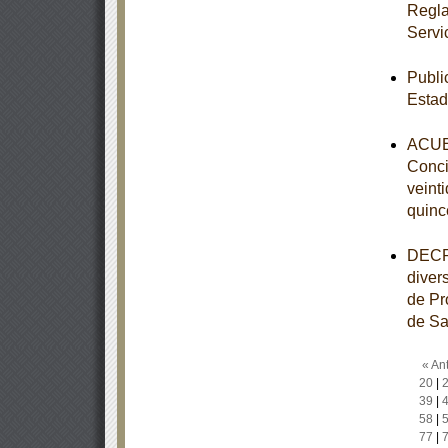
Regla
Servi
Publi
Estad
ACUER
Conci
veint
quinc
DECRE
diver
de Pr
de Sa
« Ant
20
|
39
|
58
|
77
|