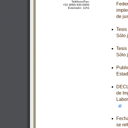
Teléfono/Fax:
Feder
+52 (999) 930-0900
Extensión: 1151
imple
de jus
Tesis
Sólo 
Tesis
Sólo 
Publi
Estad
DECLA
de Im
Labora
Fecha
se re