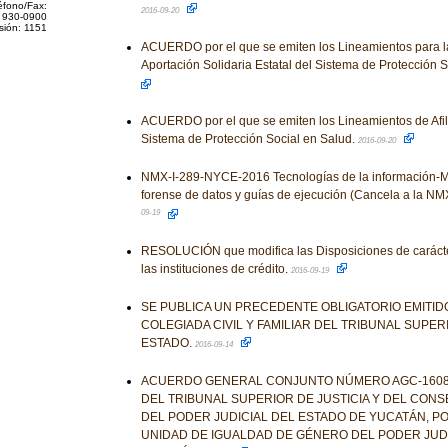
éfono/Fax:
2016-09-20
 930-0900
sión: 1151
ACUERDO por el que se emiten los Lineamientos para la
Aportación Solidaria Estatal del Sistema de Protección 
ACUERDO por el que se emiten los Lineamientos de Afil
Sistema de Protección Social en Salud.
2016-09-20
NMX-I-289-NYCE-2016 Tecnologías de la información-Me
forense de datos y guías de ejecución (Cancela a la 
09-19
RESOLUCIÓN que modifica las Disposiciones de carácte
las instituciones de crédito.
2016-09-19
SE PUBLICA UN PRECEDENTE OBLIGATORIO EMITIDO
COLEGIADA CIVIL Y FAMILIAR DEL TRIBUNAL SUPER
ESTADO.
2016-09-14
ACUERDO GENERAL CONJUNTO NÚMERO AGC-1608-
DEL TRIBUNAL SUPERIOR DE JUSTICIA Y DEL CONS
DEL PODER JUDICIAL DEL ESTADO DE YUCATÁN, PO
UNIDAD DE IGUALDAD DE GÉNERO DEL PODER JUDI