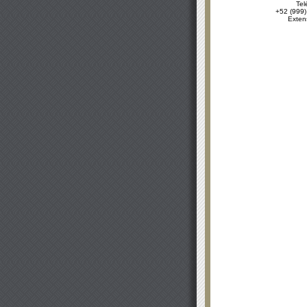
Tel
+52 (999)
Exten