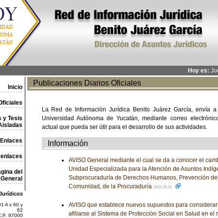
Hoy es:
Jue
Publicaciones Diarios Oficiales
Inicio
ficiales
La Red de Información Jurídica Benito Juárez García, envía a
 y Tesis
Universidad Autónoma de Yucatán, mediante correo electrónico,
Aisladas
actual que pueda ser útil para el desarrollo de sus actividades.
Enlaces
Información
 enlaces
AVISO General mediante el cual se da a conocer el camb
Unidad Especializada para la Atención de Asuntos Indíge
gina del
Subprocuraduría de Derechos Humanos, Prevención del D
General
Comunidad, de la Procuraduría
2016-09-21
Jurídicos
AVISO que establece nuevos supuestos para considerar a 
1 A x 60 y
62
afiliarse al Sistema de Protección Social en Salud en el 
C.P. 97000