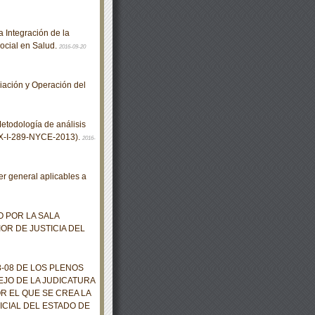
 Integración de la
Social en Salud.
2016-09-20
iación y Operación del
todología de análisis
NMX-I-289-NYCE-2013).
2016-
r general aplicables a
 POR LA SALA
IOR DE JUSTICIA DEL
08 DE LOS PLENOS
EJO DE LA JUDICATURA
R EL QUE SE CREA LA
CIAL DEL ESTADO DE