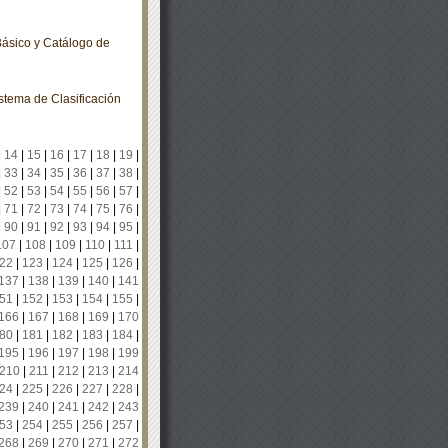
ásico y Catálogo de
tema de Clasificación
|
14
|
15
|
16
|
17
|
18
|
19
|
|
33
|
34
|
35
|
36
|
37
|
38
|
|
52
|
53
|
54
|
55
|
56
|
57
|
|
71
|
72
|
73
|
74
|
75
|
76
|
|
90
|
91
|
92
|
93
|
94
|
95
|
107
|
108
|
109
|
110
|
111
|
22
|
123
|
124
|
125
|
126
|
137
|
138
|
139
|
140
|
141
51
|
152
|
153
|
154
|
155
|
166
|
167
|
168
|
169
|
170
80
|
181
|
182
|
183
|
184
|
195
|
196
|
197
|
198
|
199
210
|
211
|
212
|
213
|
214
24
|
225
|
226
|
227
|
228
|
239
|
240
|
241
|
242
|
243
53
|
254
|
255
|
256
|
257
|
268
|
269
|
270
|
271
|
272