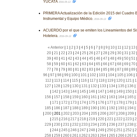
YUCATÁ
2016-09-13
PRIMERA Actualización de la Edición 2015 del Cuadro B
Instrumental y Equipo Médico.
2016-09-13
ACUERDO por el que se emiten los Lineamientos del Sis
Hotelera.
2016-09-13
« Anterior
|
1
|
2
|
3
|
4
|
5
|
6
|
7
|
8
|
9
|
10
|
11
|
12
|
13
20
|
21
|
22
|
23
|
24
|
25
|
26
|
27
|
28
|
29
|
30
|
31
|
32
39
|
40
|
41
|
42
|
43
|
44
|
45
|
46
|
47
|
48
|
49
|
50
|
51
58
|
59
|
60
|
61
|
62
|
63
|
64
|
65
|
66
|
67
|
68
|
69
|
70
77
|
78
|
79
|
80
|
81
|
82
|
83
|
84
|
85
|
86
|
87
|
88
|
89
96
|
97
|
98
|
99
|
100
|
101
|
102
|
103
|
104
|
105
|
106
|
112
|
113
|
114
|
115
|
116
|
117
|
118
|
119
|
120
|
121
|
1
127
|
128
|
129
|
130
|
131
|
132
|
133
|
134
|
135
|
136
|
|
142
|
143
|
144
|
145
|
146
|
147
|
148
|
149
|
150
|
1
156
|
157
|
158
|
159
|
160
|
161
|
162
|
163
|
164
|
165
|
|
171
|
172
|
173
|
174
|
175
|
176
|
177
|
178
|
179
|
1
185
|
186
|
187
|
188
|
189
|
190
|
191
|
192
|
193
|
194
|
|
200
|
201
|
202
|
203
|
204
|
205
|
206
|
207
|
208
|
209
|
|
215
|
216
|
217
|
218
|
219
|
220
|
221
|
222
|
223
|
2
229
|
230
|
231
|
232
|
233
|
234
|
235
|
236
|
237
|
238
|
|
244
|
245
|
246
|
247
|
248
|
249
|
250
|
251
|
252
|
2
258
|
259
|
260
|
261
|
262
|
263
|
264
|
265
|
266
|
267
|