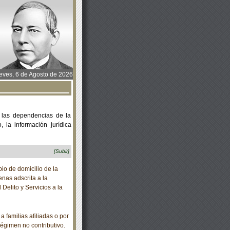
ves, 6 de Agosto de 2026
 las dependencias de la
 la información jurídica
[Subir]
io de domicilio de la
nas adscrita a la
elito y Servicios a la
familias afiliadas o por
régimen no contributivo.