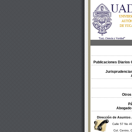
Publicaciones Diarios O
Jurisprudencias
Otros
Pá
Abogado 
Dirección de Asuntos 
Calle 57 No 49
Col. Centro, 