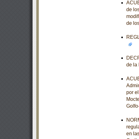
ACUER
de lo
modif
de lo
REGLA
DECRE
de la
ACUER
Admin
por e
Mocte
Golfo
NORM
regul
en la