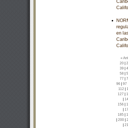
Carib
Calif
NORM
regul
en la
Carib
Calif
« Ant
20
|
39
|
58
|
77
|
96
|
97
112
|
127
|
|
1
156
|
|
1
185
|
|
200
|
|
2