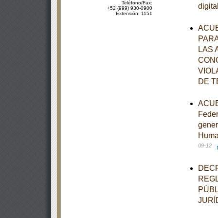
Teléfono/Fax:
digit
+52 (999) 930-0900
Extensión: 1151
ACUE
PARA
LAS 
CONO
VIOL
DE T
ACUER
Feder
gener
Human
09-12
DECR
REGL
PÚBL
JURÍ