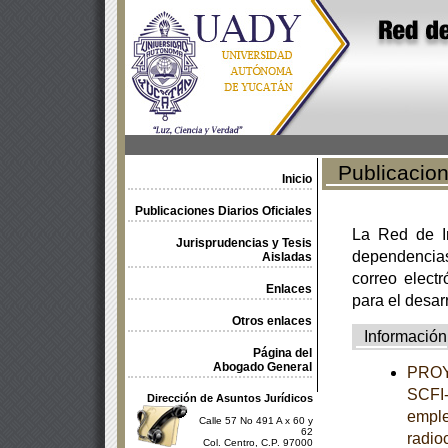
Publicacione
Inicio
Publicaciones Diarios Oficiales
La Red de In
Jurisprudencias y Tesis
dependencia
Aisladas
correo electr
Enlaces
para el desar
Otros enlaces
Información
Página del
Abogado General
PROY
SCFI-
Dirección de Asuntos Jurídicos
emple
Calle 57 No 491 A x 60 y
62
radio
Col. Centro, C.P. 97000