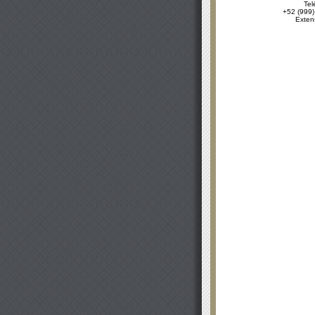
Tel
+52 (999)
Exten