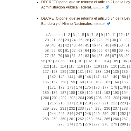
DECRETO por el que se reforma el artículo 21 de la Ley
Administración Pública Federal.
2018-11-30
DECRETO por el que se reforma el artículo 34 de la Ley 
Bandera y el Himno Nacionales.
2018-11-30
« Anterior
|
1
|
2
|
3
|
4
|
5
|
6
|
7
|
8
|
9
|
10
|
11
|
12
|
13
20
|
21
|
22
|
23
|
24
|
25
|
26
|
27
|
28
|
29
|
30
|
31
|
32
39
|
40
|
41
|
42
|
43
|
44
|
45
|
46
|
47
|
48
|
49
|
50
|
51
58
|
59
|
60
|
61
|
62
|
63
|
64
|
65
|
66
|
67
|
68
|
69
|
70
77
|
78
|
79
|
80
|
81
|
82
|
83
|
84
|
85
|
86
|
87
|
88
|
89
96
|
97
|
98
|
99
|
100
|
101
|
102
|
103
|
104
|
105
|
106
|
112
|
113
|
114
|
115
|
116
|
117
|
118
|
119
|
120
|
121
|
1
127
|
128
|
129
|
130
|
131
|
132
|
133
|
134
|
135
|
136
|
|
142
|
143
|
144
|
145
|
146
|
147
|
148
|
149
|
150
|
1
156
|
157
|
158
|
159
|
160
|
161
|
162
|
163
|
164
|
165
|
|
171
|
172
|
173
|
174
|
175
|
176
|
177
|
178
|
179
|
1
185
|
186
|
187
|
188
|
189
|
190
|
191
|
192
|
193
|
194
|
|
200
|
201
|
202
|
203
|
204
|
205
|
206
|
207
|
208
|
209
|
|
215
|
216
|
217
|
218
|
219
|
220
|
221
|
222
|
223
|
2
229
|
230
|
231
|
232
|
233
|
234
|
235
|
236
|
237
|
238
|
|
244
|
245
|
246
|
247
|
248
|
249
|
250
|
251
|
252
|
2
258
|
259
|
260
|
261
|
262
|
263
|
264
|
265
|
266
|
267
|
|
273
|
274
|
275
|
276
|
277
|
278
|
279
|
280
|
2