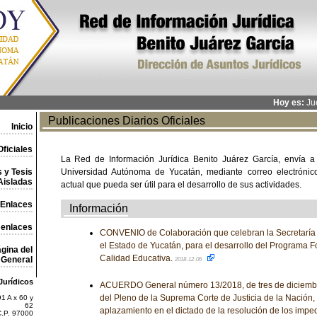
Hoy es:
Jue
Publicaciones Diarios Oficiales
Inicio
ficiales
La Red de Información Jurídica Benito Juárez García, envía a
 y Tesis
Universidad Autónoma de Yucatán, mediante correo electrónico,
Aisladas
actual que pueda ser útil para el desarrollo de sus actividades.
Enlaces
Información
 enlaces
CONVENIO de Colaboración que celebran la Secretaría 
el Estado de Yucatán, para el desarrollo del Programa Fo
gina del
Calidad Educativa.
General
2018-12-06
Jurídicos
ACUERDO General número 13/2018, de tres de diciembre
del Pleno de la Suprema Corte de Justicia de la Nación, 
1 A x 60 y
62
aplazamiento en el dictado de la resolución de los impe
C.P. 97000