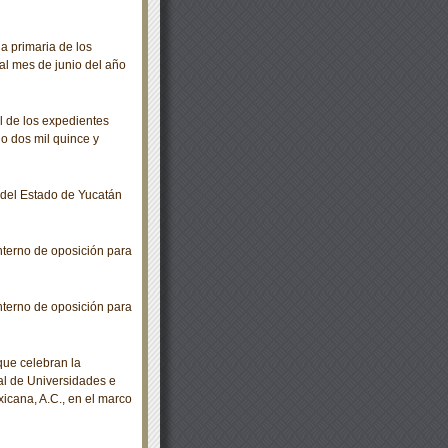
 primaria de los
al mes de junio del año
 de los expedientes
ño dos mil quince y
o del Estado de Yucatán
nterno de oposición para
nterno de oposición para
ue celebran la
al de Universidades e
icana, A.C., en el marco