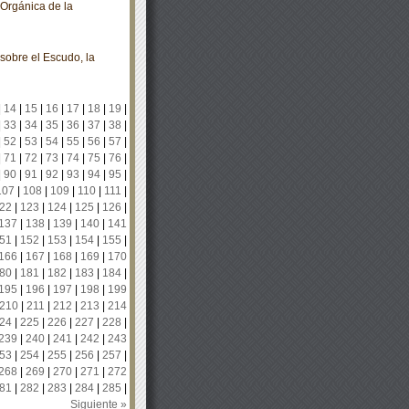
 Orgánica de la
sobre el Escudo, la
|
14
|
15
|
16
|
17
|
18
|
19
|
|
33
|
34
|
35
|
36
|
37
|
38
|
|
52
|
53
|
54
|
55
|
56
|
57
|
|
71
|
72
|
73
|
74
|
75
|
76
|
|
90
|
91
|
92
|
93
|
94
|
95
|
107
|
108
|
109
|
110
|
111
|
22
|
123
|
124
|
125
|
126
|
137
|
138
|
139
|
140
|
141
51
|
152
|
153
|
154
|
155
|
166
|
167
|
168
|
169
|
170
80
|
181
|
182
|
183
|
184
|
195
|
196
|
197
|
198
|
199
210
|
211
|
212
|
213
|
214
24
|
225
|
226
|
227
|
228
|
239
|
240
|
241
|
242
|
243
53
|
254
|
255
|
256
|
257
|
268
|
269
|
270
|
271
|
272
81
|
282
|
283
|
284
|
285
|
Siguiente »