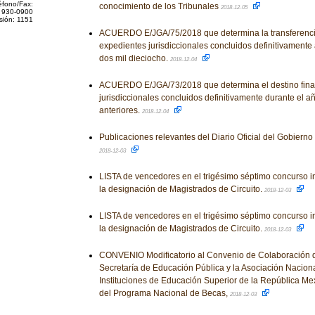
éfono/Fax:
conocimiento de los Tribunales
2018-12-05
 930-0900
sión: 1151
ACUERDO E/JGA/75/2018 que determina la transferencia
expedientes jurisdiccionales concluidos definitivamente 
dos mil dieciocho.
2018-12-04
ACUERDO E/JGA/73/2018 que determina el destino final
jurisdiccionales concluidos definitivamente durante el a
anteriores.
2018-12-04
Publicaciones relevantes del Diario Oficial del Gobiern
2018-12-03
LISTA de vencedores en el trigésimo séptimo concurso i
la designación de Magistrados de Circuito.
2018-12-03
LISTA de vencedores en el trigésimo séptimo concurso i
la designación de Magistrados de Circuito.
2018-12-03
CONVENIO Modificatorio al Convenio de Colaboración q
Secretaría de Educación Pública y la Asociación Nacion
Instituciones de Educación Superior de la República Mex
del Programa Nacional de Becas,
2018-12-03