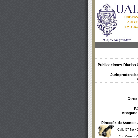
Publicaciones Diarios O
Jurisprudencias
Otros
Pá
Abogado 
Dirección de Asuntos 
Calle 57 No 49
Col. Centro, 