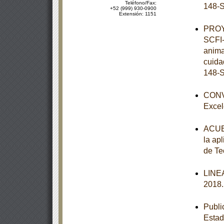
Teléfono/Fax:
148-S
+52 (999) 930-0900
Extensión: 1151
PROY
SCFI-
anima
cuida
148-S
CONVO
Excel
ACUER
la apl
de Te
LINEA
2018
Publi
Esta