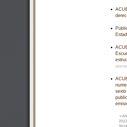
ACUER
derec
Publi
Esta
ACUER
Escue
estruc
2018-02
ACUER
numer
sexto
publi
emisi
« Ant
20
|
39
|