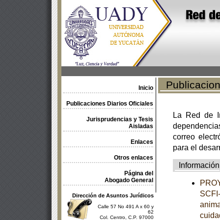
Publicacione
Inicio
Publicaciones Diarios Oficiales
La Red de In
Jurisprudencias y Tesis
dependencia
Aisladas
correo electr
Enlaces
para el desar
Otros enlaces
Información
Página del
Abogado General
PROY
SCFI-
Dirección de Asuntos Jurídicos
anima
Calle 57 No 491 A x 60 y
62
cuida
Col. Centro, C.P. 97000