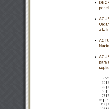
DECRE
por e
ACUER
Organ
a la 
ACTUA
Nacio
ACUER
para e
septi
« Ant
20
|
39
|
58
|
77
|
96
|
97
112
|
127
|