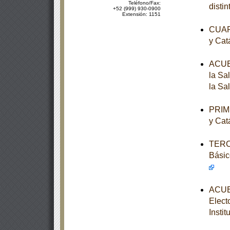
Teléfono/Fax:
disti
+52 (999) 930-0900
Extensión: 1151
CUART
y Cat
ACUER
la Sa
la Sa
PRIME
y Cat
TERCE
Básic
ACUER
Elect
Instit