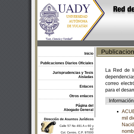
Publicacione
Inicio
Publicaciones Diarios Oficiales
La Red de In
Jurisprudencias y Tesis
dependencia
Aisladas
correo electr
Enlaces
para el desar
Otros enlaces
Información
Página del
Abogado General
ACUER
mil d
Dirección de Asuntos Jurídicos
Nació
Calle 57 No 491 A x 60 y
62
nombr
Col. Centro, C.P. 97000