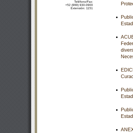
Teléfono/Fax:
Prote
+52 (999) 930-0900
Extensión: 1151
Publi
Estad
ACUER
Feder
diver
Nece
EDICI
Curac
Publi
Estad
Publi
Estad
ANEXO