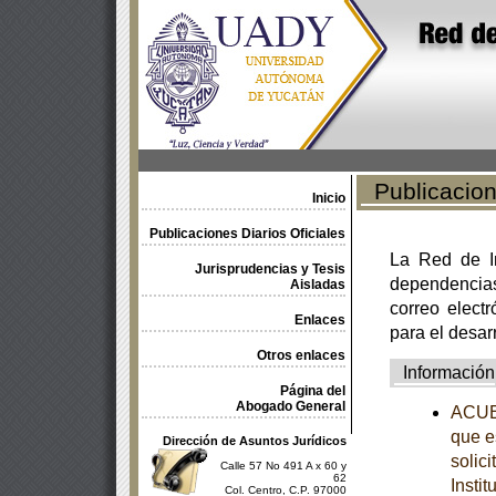
Publicacione
Inicio
Publicaciones Diarios Oficiales
La Red de In
Jurisprudencias y Tesis
dependencia
Aisladas
correo electr
Enlaces
para el desar
Otros enlaces
Información
Página del
Abogado General
ACUER
que e
Dirección de Asuntos Jurídicos
solic
Calle 57 No 491 A x 60 y
62
Insti
Col. Centro, C.P. 97000