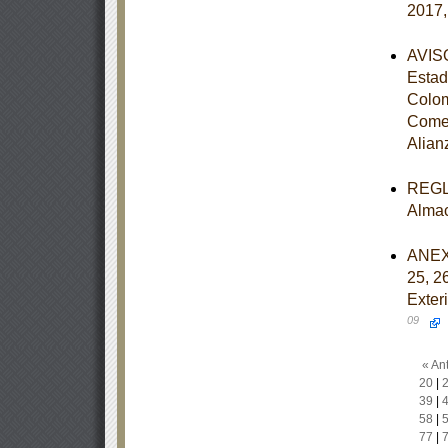
2017,
AVISO
Estad
Colom
Comer
Alian
REGLA
Almac
ANEXOS
25, 2
Exter
09
« Ant
20
|
39
|
58
|
77
|