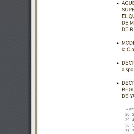
ACUE
SUPE
EL Q
DE M
DE R
MODIF
la Cl
DECRE
dispo
DECR
REGL
DE Y
« Ant
20
|
39
|
58
|
77
|