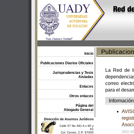
Publicacione
Inicio
Publicaciones Diarios Oficiales
La Red de In
Jurisprudencias y Tesis
dependencia
Aisladas
correo electr
Enlaces
para el desar
Otros enlaces
Información
Página del
Abogado General
AVISO
regis
Dirección de Asuntos Jurídicos
Asoci
Calle 57 No 491 A x 60 y
62
2021-10
Col. Centro, C.P. 97000