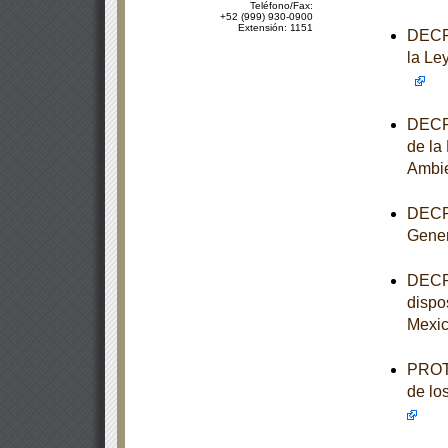
Teléfono/Fax:
+52 (999) 930-0900
Extensión: 1151
DECRE
la Le
DECRE
de la
Ambi
DECRE
Gener
DECRE
dispo
Mexi
PROTO
de lo