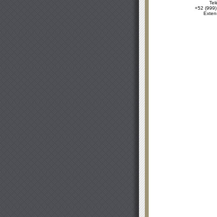
Tel
+52 (999)
Exten