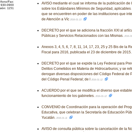
éfono/Fax:
AVISO mediante el cual se informa de la publicación d
 930-0900
sión: 1151
sobre los Estándares Mínimos de Seguridad, aplicables a
que se encuentren en poder de las instituciones que int
de Atención a Víc
2016-01-13
DECRETO por el que se adiciona la fracción XXI al artíc
Públicas y Servicios Relacionados con las Mismas.
2016-0
Anexos 3, 4, 5, 6, 7, 8, 11, 14, 17, 23, 25 y 25 Bis de la
Fiscal para 2016, publicada el 23 de diciembre de 2015
DECRETO por el que se expide la Ley Federal para Prev
Delitos Cometidos en Materia de Hidrocarburos; y se ref
derogan diversas disposiciones del Código Federal de 
del Código Penal Federal; de l
2016-01-12
ACUERDO por el que se modifica el diverso que establece
funcionamiento de los gabinetes.
2016-01-12
CONVENIO de Coordinación para la operación del Prog
Educativa, que celebran la Secretaría de Educación Públ
Yucatán.
2016-01-11
AVISO de consulta pública sobre la cancelación de la