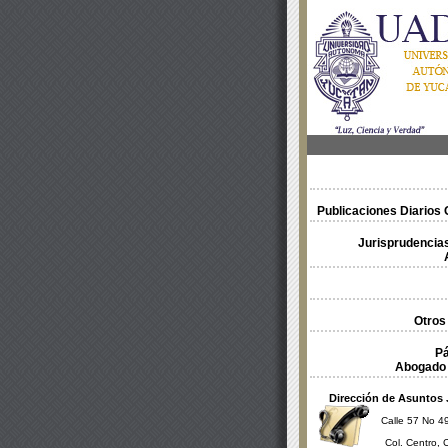
Publicaciones Diarios O
Jurisprudencias
Otros
Pá
Abogado 
Dirección de Asuntos 
Calle 57 No 49
Col. Centro, 