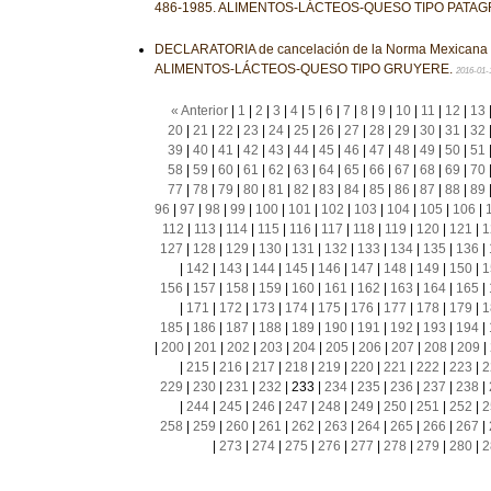
486-1985. ALIMENTOS-LÁCTEOS-QUESO TIPO PATA
DECLARATORIA de cancelación de la Norma Mexicana
ALIMENTOS-LÁCTEOS-QUESO TIPO GRUYERE.
2016-01-
« Anterior
|
1
|
2
|
3
|
4
|
5
|
6
|
7
|
8
|
9
|
10
|
11
|
12
|
13
20
|
21
|
22
|
23
|
24
|
25
|
26
|
27
|
28
|
29
|
30
|
31
|
32
39
|
40
|
41
|
42
|
43
|
44
|
45
|
46
|
47
|
48
|
49
|
50
|
51
58
|
59
|
60
|
61
|
62
|
63
|
64
|
65
|
66
|
67
|
68
|
69
|
70
77
|
78
|
79
|
80
|
81
|
82
|
83
|
84
|
85
|
86
|
87
|
88
|
89
96
|
97
|
98
|
99
|
100
|
101
|
102
|
103
|
104
|
105
|
106
|
112
|
113
|
114
|
115
|
116
|
117
|
118
|
119
|
120
|
121
|
1
127
|
128
|
129
|
130
|
131
|
132
|
133
|
134
|
135
|
136
|
|
142
|
143
|
144
|
145
|
146
|
147
|
148
|
149
|
150
|
1
156
|
157
|
158
|
159
|
160
|
161
|
162
|
163
|
164
|
165
|
|
171
|
172
|
173
|
174
|
175
|
176
|
177
|
178
|
179
|
1
185
|
186
|
187
|
188
|
189
|
190
|
191
|
192
|
193
|
194
|
|
200
|
201
|
202
|
203
|
204
|
205
|
206
|
207
|
208
|
209
|
|
215
|
216
|
217
|
218
|
219
|
220
|
221
|
222
|
223
|
2
229
|
230
|
231
|
232
|
233
|
234
|
235
|
236
|
237
|
238
|
|
244
|
245
|
246
|
247
|
248
|
249
|
250
|
251
|
252
|
2
258
|
259
|
260
|
261
|
262
|
263
|
264
|
265
|
266
|
267
|
|
273
|
274
|
275
|
276
|
277
|
278
|
279
|
280
|
2