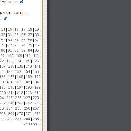
GRAS
2016-01-11
 NMX-F-184-1985.
11
|
14
|
15
|
16
|
17
|
18
|
19
|
|
33
|
34
|
35
|
36
|
37
|
38
|
|
52
|
53
|
54
|
55
|
56
|
57
|
|
71
|
72
|
73
|
74
|
75
|
76
|
|
90
|
91
|
92
|
93
|
94
|
95
|
107
|
108
|
109
|
110
|
111
|
22
|
123
|
124
|
125
|
126
|
137
|
138
|
139
|
140
|
141
51
|
152
|
153
|
154
|
155
|
166
|
167
|
168
|
169
|
170
80
|
181
|
182
|
183
|
184
|
195
|
196
|
197
|
198
|
199
210
|
211
|
212
|
213
|
214
24
|
225
|
226
|
227
|
228
|
239
|
240
|
241
|
242
|
243
53
|
254
|
255
|
256
|
257
|
268
|
269
|
270
|
271
|
272
81
|
282
|
283
|
284
|
285
|
Siguiente »