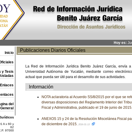
Hoy es:
Jue
Publicaciones Diarios Oficiales
Inicio
ficiales
La Red de Información Jurídica Benito Juárez García, envía a
 y Tesis
Universidad Autónoma de Yucatán, mediante correo electrónico,
Aisladas
actual que pueda ser útil para el desarrollo de sus actividades.
Enlaces
Información
 enlaces
NOTA aclaratoria al Acuerdo SS/8/2015 por el que se re
diversas disposiciones del Reglamento Interior del Tribu
gina del
Fiscal y Administrativa, publicado el 19 de junio de 2015
General
Jurídicos
ANEXOS 15 y 24 de la Resolución Miscelánea Fiscal par
de diciembre de 2015.
1 A x 60 y
2016-01-13
62
C.P. 97000