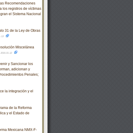
e las Recomendaciones
 los registros de víctimas
egran el Sistema Nacional
ulo 31 de la Ley de Obras
1-13
 Resolución Miscelánea
.
2016-01-12
enir y Sancionar los
orman, adicionan y
Procedimientos Penales;
 la integración y el
rama de la Reforma
ica y el Estado de
 Norma Mexicana NMX-F-