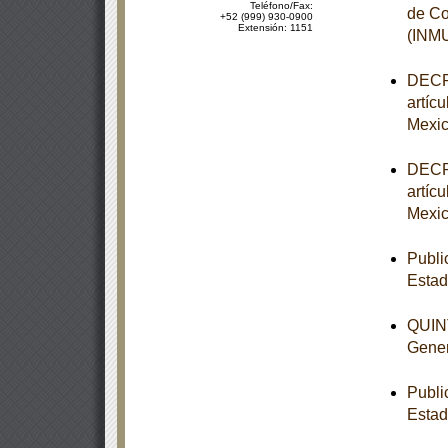
Teléfono/Fax:
de Co
+52 (999) 930-0900
Extensión: 1151
(INM
DECRE
artíc
Mexic
DECRE
artíc
Mexic
Publi
Esta
QUINT
Gener
Publi
Estad