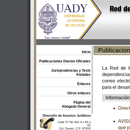
Publicacione
Inicio
Publicaciones Diarios Oficiales
La Red de In
Jurisprudencias y Tesis
dependencia
Aisladas
correo electr
Enlaces
para el desar
Otros enlaces
Información
Página del
Abogado General
Direc
Dirección de Asuntos Jurídicos
AVISO
Calle 57 No 491 A x 60 y
62
que p
Col. Centro, C.P. 97000