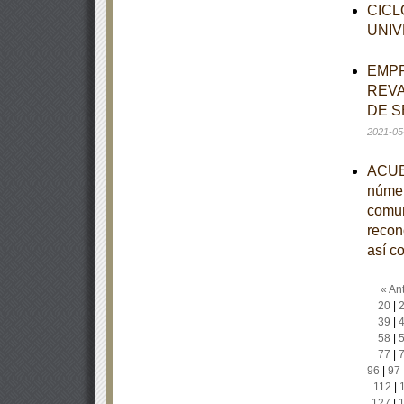
CICL
UNIV
EMPR
REVA
DE S
2021-05
ACUER
númer
comun
recono
así c
« Ant
20
|
39
|
58
|
77
|
96
|
97
112
|
127
|