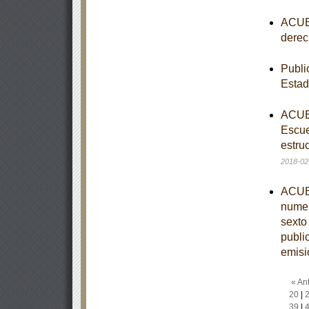
ACUER
derec
Publi
Esta
ACUER
Escue
estruc
2018-02
ACUER
numer
sexto
publi
emisi
« Ant
20
|
39
|