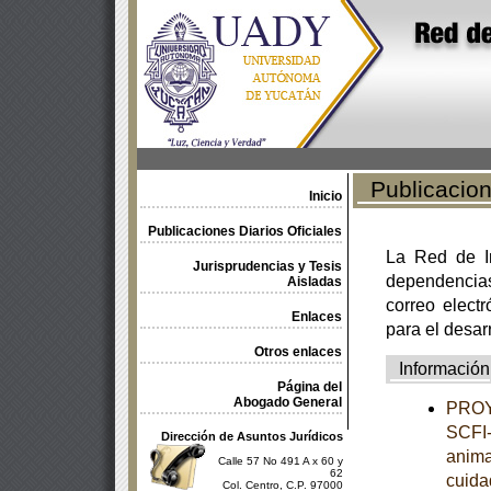
Publicacione
Inicio
Publicaciones Diarios Oficiales
La Red de In
Jurisprudencias y Tesis
dependencia
Aisladas
correo electr
Enlaces
para el desar
Otros enlaces
Información
Página del
Abogado General
PROY
SCFI-
Dirección de Asuntos Jurídicos
anima
Calle 57 No 491 A x 60 y
62
cuida
Col. Centro, C.P. 97000