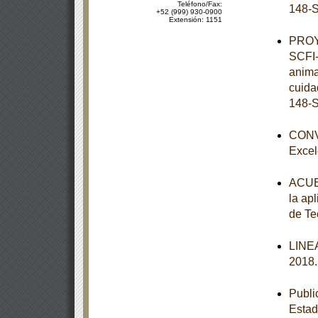
Teléfono/Fax:
148-S
+52 (999) 930-0900
Extensión: 1151
PROY
SCFI-
anima
cuida
148-S
CONVO
Excel
ACUER
la apl
de Te
LINEA
2018
Publi
Esta