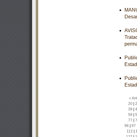
MANUA
Desar
AVISO
Trata
perm
Publi
Estad
Publi
Estad
« Ant
20
|
39
|
58
|
77
|
96
|
97
112
|
127
|