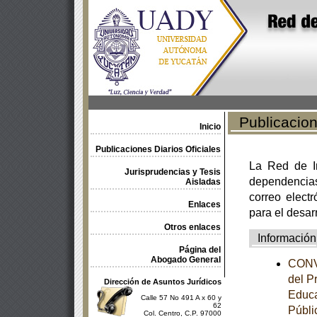
Publicacione
Inicio
Publicaciones Diarios Oficiales
La Red de In
Jurisprudencias y Tesis
dependencia
Aisladas
correo electr
Enlaces
para el desar
Otros enlaces
Información
Página del
Abogado General
CONVE
del P
Dirección de Asuntos Jurídicos
Educa
Calle 57 No 491 A x 60 y
62
Públi
Col. Centro, C.P. 97000