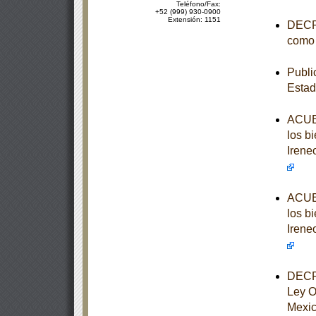
Teléfono/Fax:
+52 (999) 930-0900
Extensión: 1151
DECRE
como 
Publi
Estad
ACUER
los b
Irene
ACUER
los b
Irene
DECRE
Ley O
Mexi