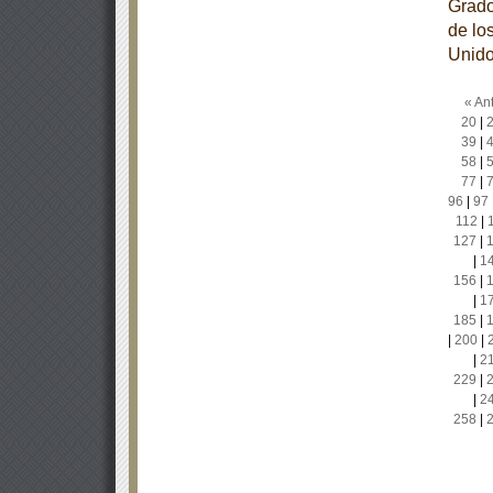
Grado
de lo
Unido
« Ant
20
|
39
|
58
|
77
|
96
|
97
112
|
127
|
|
1
156
|
|
1
185
|
|
200
|
|
2
229
|
|
2
258
|