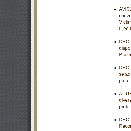
AVISO
conve
Vícti
Ejecu
DECRE
dispo
Prote
DECRE
se adi
para 
ACUER
diver
prote
DECRE
Recon