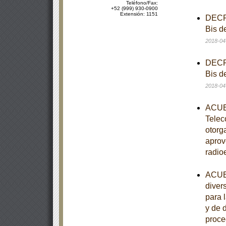
Teléfono/Fax:
+52 (999) 930-0900
Extensión: 1151
DECRE
Bis d
2018-04
DECRE
Bis d
2018-04
ACUER
Telec
otorg
aprov
radio
ACUER
diver
para 
y de 
proce