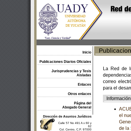
Publicacione
Inicio
Publicaciones Diarios Oficiales
La Red de In
Jurisprudencias y Tesis
dependencia
Aisladas
correo electr
Enlaces
para el desar
Otros enlaces
Información
Página del
Abogado General
ACUER
el nue
Dirección de Asuntos Jurídicos
Gener
Calle 57 No 491 A x 60 y
62
de la
Col. Centro, C.P. 97000