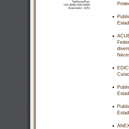
Teléfono/Fax:
Prote
+52 (999) 930-0900
Extensión: 1151
Publi
Estad
ACUER
Feder
diver
Nece
EDICI
Curac
Publi
Estad
Publi
Estad
ANEXO