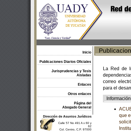
Publicacione
Inicio
Publicaciones Diarios Oficiales
La Red de In
Jurisprudencias y Tesis
dependencia
Aisladas
correo electr
Enlaces
para el desar
Otros enlaces
Información
Página del
Abogado General
ACUER
que e
Dirección de Asuntos Jurídicos
solic
Calle 57 No 491 A x 60 y
62
Insti
Col. Centro, C.P. 97000