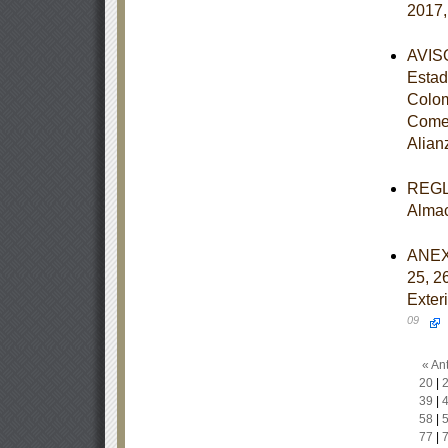
2017,
AVISO
Estad
Colom
Comer
Alian
REGLA
Almac
ANEXOS
25, 2
Exter
09
« Ant
20
|
39
|
58
|
77
|