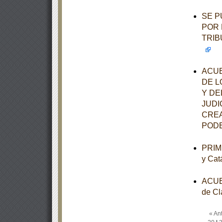
SE P
POR 
TRIB
ACUE
DE L
Y DE
JUDI
CREA
PODE
PRIME
y Cat
ACUER
de Cl
« Ant