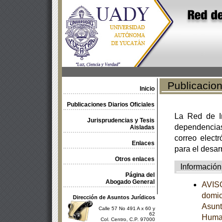
Publicacione
Inicio
Publicaciones Diarios Oficiales
La Red de In
Jurisprudencias y Tesis
dependencia
Aisladas
correo electr
Enlaces
para el desar
Otros enlaces
Información
Página del
Abogado General
AVISO
domic
Dirección de Asuntos Jurídicos
Asunt
Calle 57 No 491 A x 60 y
62
Human
Col. Centro, C.P. 97000