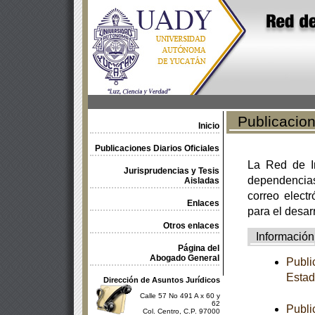
Publicacione
Inicio
Publicaciones Diarios Oficiales
La Red de In
Jurisprudencias y Tesis
dependencia
Aisladas
correo electr
Enlaces
para el desar
Otros enlaces
Información
Página del
Abogado General
Publi
Estad
Dirección de Asuntos Jurídicos
Calle 57 No 491 A x 60 y
62
Publi
Col. Centro, C.P. 97000