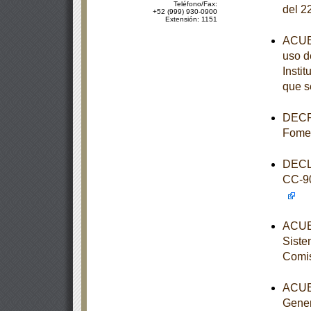
Teléfono/Fax:
del 2
+52 (999) 930-0900
Extensión: 1151
ACUER
uso d
Instit
que s
DECRE
Fome
DECL
CC-9
ACUER
Siste
Comis
ACUER
Gener