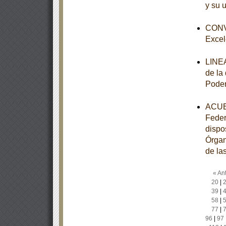
y su 
CONVO
Excel
LINEA
de la
Poder
ACUER
Feder
dispo
Órgan
de la
« Ant
20
|
39
|
58
|
77
|
96
|
97