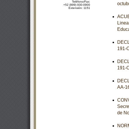
Teléfono/Fax:
octub
+52 (999) 930-0900
Extensión: 1151
ACUER
Linea
Educa
DECL
191-
DECL
191-
DECL
AA-1
CONVE
Secre
de No
NORM