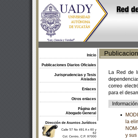
Publicacione
Inicio
Publicaciones Diarios Oficiales
La Red de In
Jurisprudencias y Tesis
dependencia
Aisladas
correo electr
Enlaces
para el desar
Otros enlaces
Información
Página del
Abogado General
MODIF
la el
Dirección de Asuntos Jurídicos
NOM-2
Calle 57 No 491 A x 60 y
62
y sus
Col. Centro, C.P. 97000