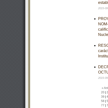
estab
2015-09
PROYE
NOM-0
calif
Nucle
RESOL
caráct
Insti
DECR
OCTU
2015-09
« Ant
20
|
39
|
58
|
77
|