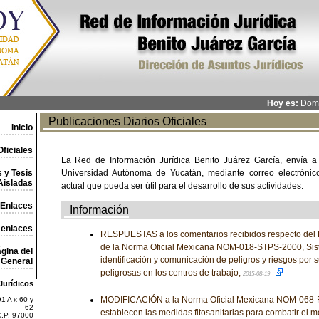
Hoy es:
Domi
Publicaciones Diarios Oficiales
Inicio
ficiales
La Red de Información Jurídica Benito Juárez García, envía a
 y Tesis
Universidad Autónoma de Yucatán, mediante correo electrónico,
Aisladas
actual que pueda ser útil para el desarrollo de sus actividades.
Enlaces
Información
 enlaces
RESPUESTAS a los comentarios recibidos respecto del 
de la Norma Oficial Mexicana NOM-018-STPS-2000, Sis
gina del
identificación y comunicación de peligros y riesgos por 
General
peligrosas en los centros de trabajo,
2015-08-19
Jurídicos
MODIFICACIÓN a la Norma Oficial Mexicana NOM-068-FI
1 A x 60 y
62
establecen las medidas fitosanitarias para combatir el m
C.P. 97000