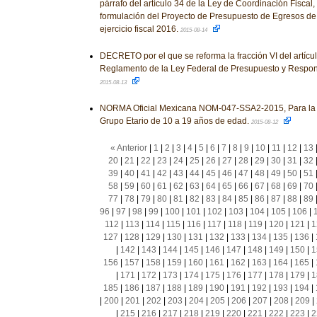
párrafo del artículo 34 de la Ley de Coordinación Fiscal, 
formulación del Proyecto de Presupuesto de Egresos de 
ejercicio fiscal 2016.
2015-08-14
DECRETO por el que se reforma la fracción VI del artícul
Reglamento de la Ley Federal de Presupuesto y Respon
2015-08-13
NORMA Oficial Mexicana NOM-047-SSA2-2015, Para la at
Grupo Etario de 10 a 19 años de edad.
2015-08-12
« Anterior
|
1
|
2
|
3
|
4
|
5
|
6
|
7
|
8
|
9
|
10
|
11
|
12
|
13
20
|
21
|
22
|
23
|
24
|
25
|
26
|
27
|
28
|
29
|
30
|
31
|
32
39
|
40
|
41
|
42
|
43
|
44
|
45
|
46
|
47
|
48
|
49
|
50
|
51
58
|
59
|
60
|
61
|
62
|
63
|
64
|
65
|
66
|
67
|
68
|
69
|
70
77
|
78
|
79
|
80
|
81
|
82
|
83
|
84
|
85
|
86
|
87
|
88
|
89
96
|
97
|
98
|
99
|
100
|
101
|
102
|
103
|
104
|
105
|
106
|
112
|
113
|
114
|
115
|
116
|
117
|
118
|
119
|
120
|
121
|
1
127
|
128
|
129
|
130
|
131
|
132
|
133
|
134
|
135
|
136
|
|
142
|
143
|
144
|
145
|
146
|
147
|
148
|
149
|
150
|
1
156
|
157
|
158
|
159
|
160
|
161
|
162
|
163
|
164
|
165
|
|
171
|
172
|
173
|
174
|
175
|
176
|
177
|
178
|
179
|
1
185
|
186
|
187
|
188
|
189
|
190
|
191
|
192
|
193
|
194
|
|
200
|
201
|
202
|
203
|
204
|
205
|
206
|
207
|
208
|
209
|
|
215
|
216
|
217
|
218
|
219
|
220
|
221
|
222
|
223
|
2