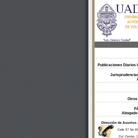
Publicaciones Diarios O
Jurisprudencias
Otros
Pá
Abogado 
Dirección de Asuntos 
Calle 57 No 49
Col. Centro, 