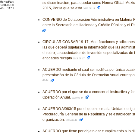
éfono/Fax:
su diseminación, para quedar como Norma Oficial Mex
 930-0900
2015, Por la que se esta
sión: 1151
2015-08-19
CONVENIO de Colaboración Administrativa en Materia Fi
entre la Secretaría de Hacienda y Crédito Público y el 
CIRCULAR CONSAR 19-17, Modificaciones y adiciones a
las que deberá sujetarse la información que las adminis
el retiro, las sociedades de inversión especializadas de f
entidades recepto
2015-08-17
ACUERDO mediante el cual se modifica por única ocasió
presentación de la Cédula de Operación Anual correspo
08-14
ACUERDO por el que se da a conocer el instructivo y fo
Operación Anual.
2015-08-14
ACUERDO A/063/15 por el que se crea la Unidad de Igu
Procuraduría General de la República y se establecen su
organización.
2015-08-14
ACUERDO que tiene por objeto dar cumplimiento a lo dis