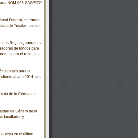
icana NOM-068-SAG/FITO-
scal Federal, celebrado
Estado de Yucatán.
2015-08-18
 las Reglas generales a
tradoras de fondos para
ondos para el retiro, las
n el plazo para la
ndiente al año 2014.
2015-
rmato de la Cédula de
aldad de Género de la
s facultades y
puesto en el último