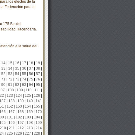
para los efectos de la
la Federación para el
o 175 Bis del
sabilidad Hacendaria.
ención a la salud del
|
14
|
15
|
16
|
17
|
18
|
19
|
|
33
|
34
|
35
|
36
|
37
|
38
|
|
52
|
53
|
54
|
55
|
56
|
57
|
|
71
|
72
|
73
|
74
|
75
|
76
|
|
90
|
91
|
92
|
93
|
94
|
95
|
107
|
108
|
109
|
110
|
111
|
22
|
123
|
124
|
125
|
126
|
137
|
138
|
139
|
140
|
141
51
|
152
|
153
|
154
|
155
|
166
|
167
|
168
|
169
|
170
80
|
181
|
182
|
183
|
184
|
195
|
196
|
197
|
198
|
199
210
|
211
|
212
|
213
|
214
24
|
225
|
226
|
227
|
228
|