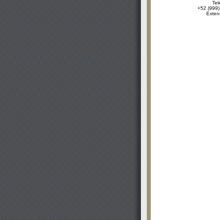
Tel
+52 (999)
Exten