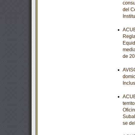
consu
del C
Instit
ACUER
Regla
Equid
media
de 20
AVISO
domici
Inclu
ACUER
terri
Ofici
Subal
se de