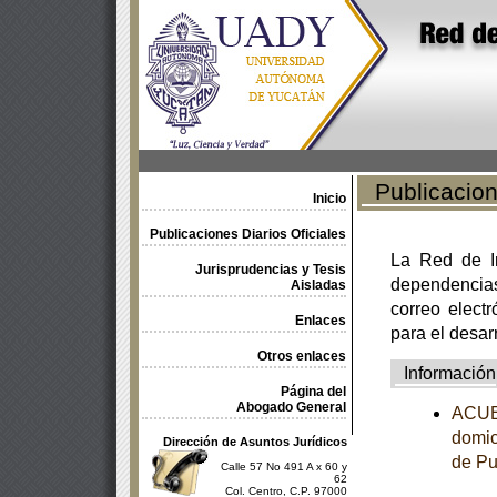
Publicacione
Inicio
Publicaciones Diarios Oficiales
La Red de In
Jurisprudencias y Tesis
dependencia
Aisladas
correo electr
Enlaces
para el desar
Otros enlaces
Información
Página del
Abogado General
ACUER
domic
Dirección de Asuntos Jurídicos
de Pu
Calle 57 No 491 A x 60 y
62
Col. Centro, C.P. 97000