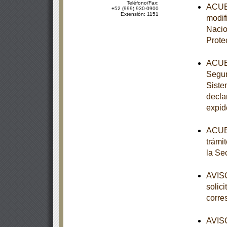
Teléfono/Fax:
ACUER
+52 (999) 930-0900
Extensión: 1151
modifi
Nacio
Prote
ACUER
Segun
Siste
decla
expid
ACUER
trámi
la Se
AVISO
solic
corre
AVISO