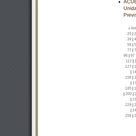
ACUER
Unida
Previ
« Ant
20
|
39
|
58
|
77
|
96
|
97
112
|
127
|
|
1
156
|
|
1
185
|
|
200
|
|
2
229
|
|
2
258
|