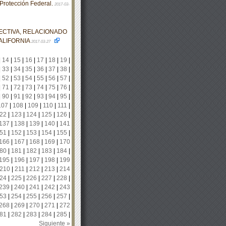
 Protección Federal.
2017-03-
ECTIVA, RELACIONADO
ALIFORNIA
2017-03-27
|
14
|
15
|
16
|
17
|
18
|
19
|
|
33
|
34
|
35
|
36
|
37
|
38
|
|
52
|
53
|
54
|
55
|
56
|
57
|
|
71
|
72
|
73
|
74
|
75
|
76
|
|
90
|
91
|
92
|
93
|
94
|
95
|
107
|
108
|
109
|
110
|
111
|
22
|
123
|
124
|
125
|
126
|
137
|
138
|
139
|
140
|
141
51
|
152
|
153
|
154
|
155
|
166
|
167
|
168
|
169
|
170
80
|
181
|
182
|
183
|
184
|
195
|
196
|
197
|
198
|
199
210
|
211
|
212
|
213
|
214
24
|
225
|
226
|
227
|
228
|
239
|
240
|
241
|
242
|
243
53
|
254
|
255
|
256
|
257
|
268
|
269
|
270
|
271
|
272
81
|
282
|
283
|
284
|
285
|
Siguiente »