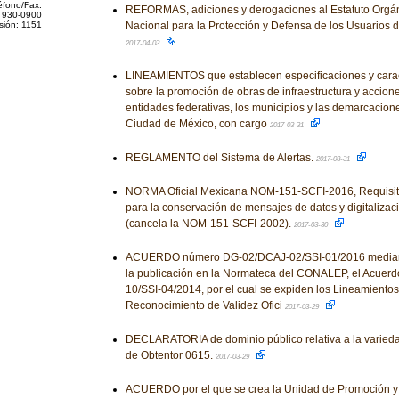
éfono/Fax:
REFORMAS, adiciones y derogaciones al Estatuto Orgán
 930-0900
sión: 1151
Nacional para la Protección y Defensa de los Usuarios d
2017-04-03
LINEAMIENTOS que establecen especificaciones y carac
sobre la promoción de obras de infraestructura y accione
entidades federativas, los municipios y las demarcaciones
Ciudad de México, con cargo
2017-03-31
REGLAMENTO del Sistema de Alertas.
2017-03-31
NORMA Oficial Mexicana NOM-151-SCFI-2016, Requisit
para la conservación de mensajes de datos y digitaliza
(cancela la NOM-151-SCFI-2002).
2017-03-30
ACUERDO número DG-02/DCAJ-02/SSI-01/2016 mediante
la publicación en la Normateca del CONALEP, el Acue
10/SSI-04/2014, por el cual se expiden los Lineamiento
Reconocimiento de Validez Ofici
2017-03-29
DECLARATORIA de dominio público relativa a la variedad
de Obtentor 0615.
2017-03-29
ACUERDO por el que se crea la Unidad de Promoción y