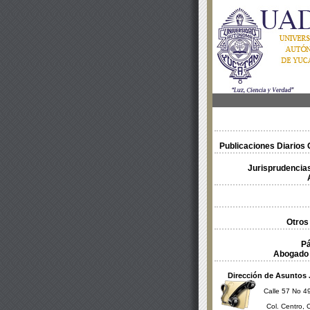
Publicaciones Diarios O
Jurisprudencias
Otros
Pá
Abogado 
Dirección de Asuntos 
Calle 57 No 49
Col. Centro, 