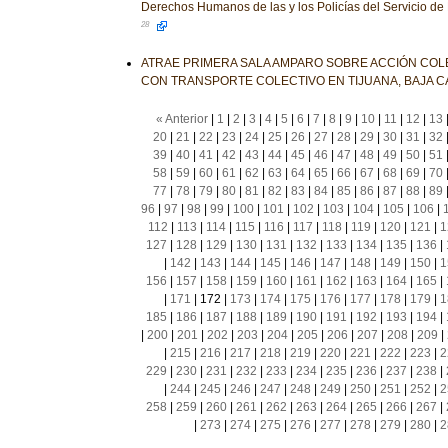
Derechos Humanos de las y los Policías del Servicio de
28
ATRAE PRIMERA SALA AMPARO SOBRE ACCIÓN COL
CON TRANSPORTE COLECTIVO EN TIJUANA, BAJA C
« Anterior
|
1
|
2
|
3
|
4
|
5
|
6
|
7
|
8
|
9
|
10
|
11
|
12
|
13
20
|
21
|
22
|
23
|
24
|
25
|
26
|
27
|
28
|
29
|
30
|
31
|
32
39
|
40
|
41
|
42
|
43
|
44
|
45
|
46
|
47
|
48
|
49
|
50
|
51
58
|
59
|
60
|
61
|
62
|
63
|
64
|
65
|
66
|
67
|
68
|
69
|
70
77
|
78
|
79
|
80
|
81
|
82
|
83
|
84
|
85
|
86
|
87
|
88
|
89
96
|
97
|
98
|
99
|
100
|
101
|
102
|
103
|
104
|
105
|
106
|
112
|
113
|
114
|
115
|
116
|
117
|
118
|
119
|
120
|
121
|
1
127
|
128
|
129
|
130
|
131
|
132
|
133
|
134
|
135
|
136
|
|
142
|
143
|
144
|
145
|
146
|
147
|
148
|
149
|
150
|
1
156
|
157
|
158
|
159
|
160
|
161
|
162
|
163
|
164
|
165
|
|
171
|
172
|
173
|
174
|
175
|
176
|
177
|
178
|
179
|
1
185
|
186
|
187
|
188
|
189
|
190
|
191
|
192
|
193
|
194
|
|
200
|
201
|
202
|
203
|
204
|
205
|
206
|
207
|
208
|
209
|
|
215
|
216
|
217
|
218
|
219
|
220
|
221
|
222
|
223
|
2
229
|
230
|
231
|
232
|
233
|
234
|
235
|
236
|
237
|
238
|
|
244
|
245
|
246
|
247
|
248
|
249
|
250
|
251
|
252
|
2
258
|
259
|
260
|
261
|
262
|
263
|
264
|
265
|
266
|
267
|
|
273
|
274
|
275
|
276
|
277
|
278
|
279
|
280
|
2