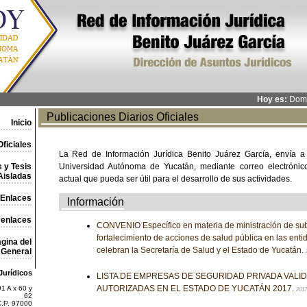
Hoy es:
Domi
Publicaciones Diarios Oficiales
Inicio
ficiales
La Red de Información Jurídica Benito Juárez García, envía a
 y Tesis
Universidad Autónoma de Yucatán, mediante correo electrónico,
Aisladas
actual que pueda ser útil para el desarrollo de sus actividades.
Enlaces
Información
 enlaces
CONVENIO Específico en materia de ministración de sub
fortalecimiento de acciones de salud pública en las enti
gina del
celebran la Secretaría de Salud y el Estado de Yucatán.
General
Jurídicos
LISTA DE EMPRESAS DE SEGURIDAD PRIVADA VALI
AUTORIZADAS EN EL ESTADO DE YUCATÁN 2017.
1 A x 60 y
2017
62
C.P. 97000