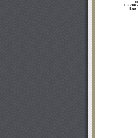
Tel
+52 (999)
Exten