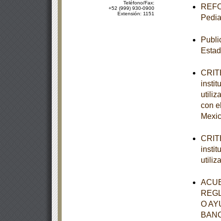
Teléfono/Fax:
REFOR
+52 (999) 930-0900
Extensión: 1151
Pedia
Publi
Estad
CRITE
insti
utili
con e
Mexic
CRITE
insti
utili
ACUE
REGL
O AY
BANC