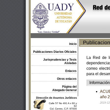
Publicacione
Inicio
Publicaciones Diarios Oficiales
La Red de In
Jurisprudencias y Tesis
dependencia
Aisladas
correo electr
Enlaces
para el desar
Otros enlaces
Información
Página del
Abogado General
ACUER
año 2
Dirección de Asuntos Jurídicos
2019-12
Calle 57 No 491 A x 60 y
62
Col. Centro, C.P. 97000