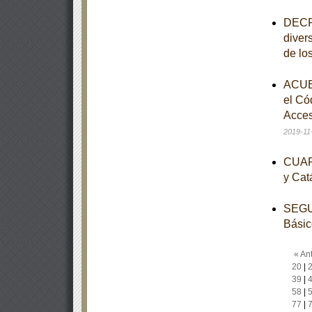
DECRE
diver
de lo
ACUER
el Có
Acces
2019-11
CUART
y Cat
SEGUN
Básic
« Ant
20
|
39
|
58
|
77
|