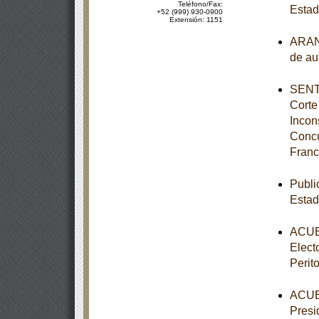
Teléfono/Fax:
Estad
+52 (999) 930-0900
Extensión: 1151
ARANC
de au
SENTE
Corte
Incon
Concu
Franc
Publi
Estad
ACUER
Elect
Perit
ACUER
Presi