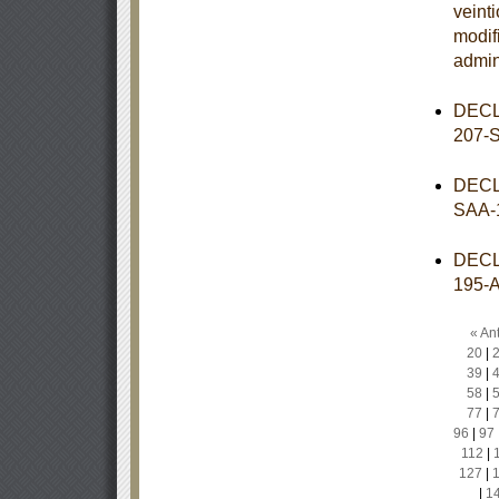
veint
modif
admin
DECL
207-
DECL
SAA-
DECL
195-
« Ant
20
|
39
|
58
|
77
|
96
|
97
112
|
127
|
|
1