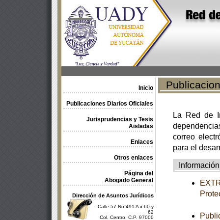
Publicacione
Inicio
Publicaciones Diarios Oficiales
La Red de In
Jurisprudencias y Tesis
dependencia
Aisladas
correo electr
Enlaces
para el desar
Otros enlaces
Información
Página del
Abogado General
EXTRA
Prote
Dirección de Asuntos Jurídicos
Calle 57 No 491 A x 60 y
62
Publi
Col. Centro, C.P. 97000