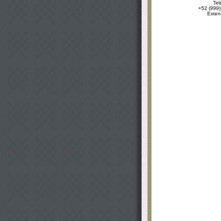
Tel
+52 (999)
Exten