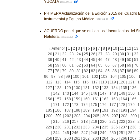
YUCATÁ
2016-09-13
PRIMERA Actualización de la Edición 2015 del Cuadro B
Instrumental y Equipo Médico.
2016-09-13
ACUERDO por el que se emiten los Lineamientos del Sis
Hotelera.
2016-09-13
« Anterior
|
1
|
2
|
3
|
4
|
5
|
6
|
7
|
8
|
9
|
10
|
11
|
12
|
13
20
|
21
|
22
|
23
|
24
|
25
|
26
|
27
|
28
|
29
|
30
|
31
|
32
39
|
40
|
41
|
42
|
43
|
44
|
45
|
46
|
47
|
48
|
49
|
50
|
51
58
|
59
|
60
|
61
|
62
|
63
|
64
|
65
|
66
|
67
|
68
|
69
|
70
77
|
78
|
79
|
80
|
81
|
82
|
83
|
84
|
85
|
86
|
87
|
88
|
89
96
|
97
|
98
|
99
|
100
|
101
|
102
|
103
|
104
|
105
|
106
|
112
|
113
|
114
|
115
|
116
|
117
|
118
|
119
|
120
|
121
|
1
127
|
128
|
129
|
130
|
131
|
132
|
133
|
134
|
135
|
136
|
|
142
|
143
|
144
|
145
|
146
|
147
|
148
|
149
|
150
|
1
156
|
157
|
158
|
159
|
160
|
161
|
162
|
163
|
164
|
165
|
|
171
|
172
|
173
|
174
|
175
|
176
|
177
|
178
|
179
|
1
185
|
186
|
187
|
188
|
189
|
190
|
191
|
192
|
193
|
194
|
|
200
|
201
|
202
|
203
|
204
|
205
|
206
|
207
|
208
|
209
|
|
215
|
216
|
217
|
218
|
219
|
220
|
221
|
222
|
223
|
2
229
|
230
|
231
|
232
|
233
|
234
|
235
|
236
|
237
|
238
|
|
244
|
245
|
246
|
247
|
248
|
249
|
250
|
251
|
252
|
2
258
|
259
|
260
|
261
|
262
|
263
|
264
|
265
|
266
|
267
|