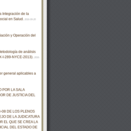
 Integración de la
Social en Salud.
2016-09-20
iación y Operación del
todología de análisis
NMX-I-289-NYCE-2013).
2016-
r general aplicables a
 POR LA SALA
IOR DE JUSTICIA DEL
08 DE LOS PLENOS
EJO DE LA JUDICATURA
R EL QUE SE CREA LA
CIAL DEL ESTADO DE