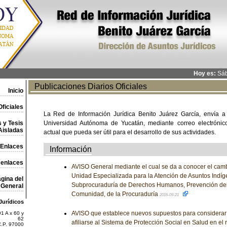
Hoy es:
Sáb
Publicaciones Diarios Oficiales
Inicio
ficiales
La Red de Información Jurídica Benito Juárez García, envía a
 y Tesis
Universidad Autónoma de Yucatán, mediante correo electrónico,
Aisladas
actual que pueda ser útil para el desarrollo de sus actividades.
Enlaces
Información
 enlaces
AVISO General mediante el cual se da a conocer el camb
Unidad Especializada para la Atención de Asuntos Indíge
gina del
Subprocuraduría de Derechos Humanos, Prevención del D
General
Comunidad, de la Procuraduría
2016-09-21
Jurídicos
AVISO que establece nuevos supuestos para considerar a 
1 A x 60 y
62
afiliarse al Sistema de Protección Social en Salud en el 
C.P. 97000