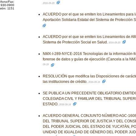
éfono/Fax:
2016-09-20
 930-0900
sión: 1151
ACUERDO por el que se emiten los Lineamientos para la
Aportación Solidaria Estatal del Sistema de Protección 
ACUERDO por el que se emiten los Lineamientos de Afil
Sistema de Protección Social en Salud.
2016-09-20
NMX-I-289-NYCE-2016 Tecnologías de la información-Me
forense de datos y guías de ejecución (Cancela a la 
09-19
RESOLUCIÓN que modifica las Disposiciones de carácte
las instituciones de crédito.
2016-09-19
SE PUBLICA UN PRECEDENTE OBLIGATORIO EMITIDO
COLEGIADA CIVIL Y FAMILIAR DEL TRIBUNAL SUPER
ESTADO.
2016-09-14
ACUERDO GENERAL CONJUNTO NÚMERO AGC-1608-
DEL TRIBUNAL SUPERIOR DE JUSTICIA Y DEL CONS
DEL PODER JUDICIAL DEL ESTADO DE YUCATÁN, PO
UNIDAD DE IGUALDAD DE GÉNERO DEL PODER JUDI