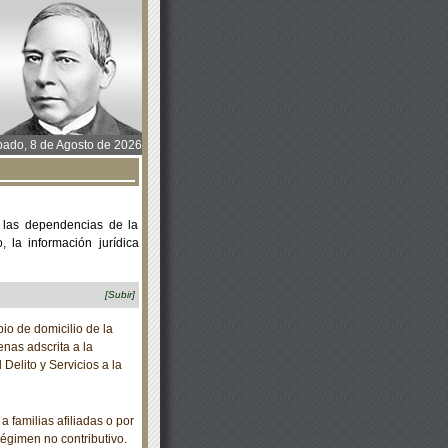
ado, 8 de Agosto de 2026
 las dependencias de la
 la información jurídica
[Subir]
io de domicilio de la
nas adscrita a la
elito y Servicios a la
familias afiliadas o por
régimen no contributivo.