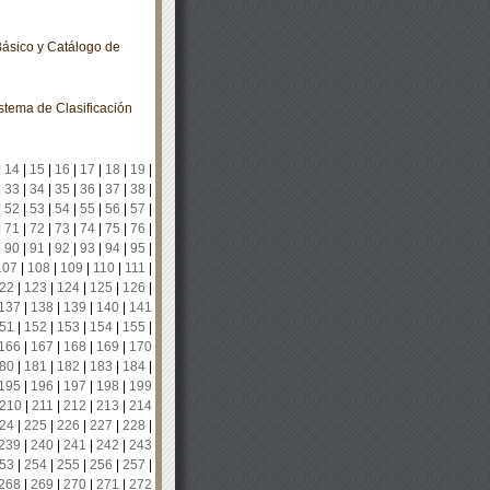
ásico y Catálogo de
tema de Clasificación
|
14
|
15
|
16
|
17
|
18
|
19
|
|
33
|
34
|
35
|
36
|
37
|
38
|
|
52
|
53
|
54
|
55
|
56
|
57
|
|
71
|
72
|
73
|
74
|
75
|
76
|
|
90
|
91
|
92
|
93
|
94
|
95
|
107
|
108
|
109
|
110
|
111
|
22
|
123
|
124
|
125
|
126
|
137
|
138
|
139
|
140
|
141
51
|
152
|
153
|
154
|
155
|
166
|
167
|
168
|
169
|
170
80
|
181
|
182
|
183
|
184
|
195
|
196
|
197
|
198
|
199
210
|
211
|
212
|
213
|
214
24
|
225
|
226
|
227
|
228
|
239
|
240
|
241
|
242
|
243
53
|
254
|
255
|
256
|
257
|
268
|
269
|
270
|
271
|
272