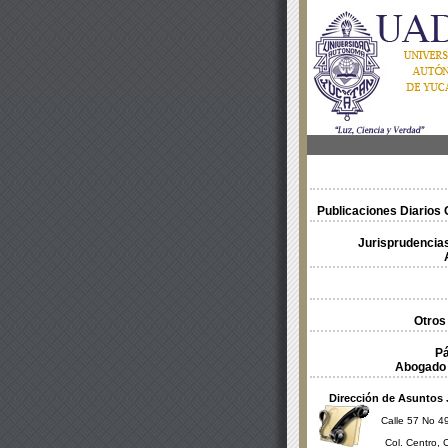
Publicaciones Diarios O
Jurisprudencias
Otros
Pá
Abogado 
Dirección de Asuntos 
Calle 57 No 49
Col. Centro, 